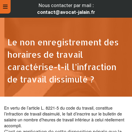
Nous contacter par mail
:
contact@avocat-jalain.fr
Le non enregistrement des
horaires de travail
caractérise-t-il l’infraction
de travail dissimulé ?
rche
En vertu de l’article L. 8221-5 du code du travail, constitue
l’infraction de travail dissimulé, le fait d’inscrire sur le bulletin de
salaire un nombre d’heures de travail inférieur à celui réellement
accompli.
C’est en application de cette disposition pénale que la