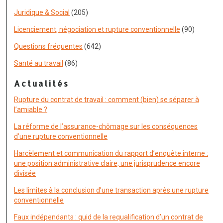
Juridique & Social
(205)
Licenciement, négociation et rupture conventionnelle
(90)
Questions fréquentes
(642)
Santé au travail
(86)
Actualités
Rupture du contrat de travail : comment (bien) se séparer à
l’amiable ?
La réforme de l’assurance-chômage sur les conséquences
d’une rupture conventionnelle
Harcèlement et communication du rapport d’enquête interne :
une position administrative claire, une jurisprudence encore
divisée
Les limites à la conclusion d’une transaction après une rupture
conventionnelle
Faux indépendants : quid de la requalification d’un contrat de