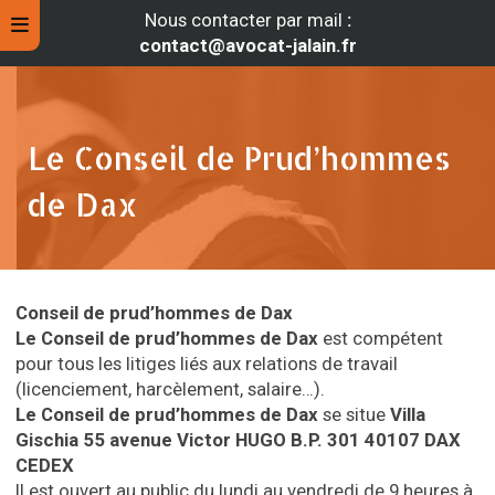
Nous contacter par mail
:
contact@avocat-jalain.fr
Le Conseil de Prud’hommes
de Dax
Conseil de prud’hommes
de Dax
Le Conseil de prud’hommes de Dax
est compétent
pour tous les litiges liés aux relations de travail
rche
(licenciement, harcèlement, salaire…).
Le Conseil de prud’hommes de Dax
se situe
Villa
Gischia
55 avenue Victor HUGO
B.P. 301
40107 DAX
CEDEX
Il est ouvert au public du lundi au vendredi de 9 heures à