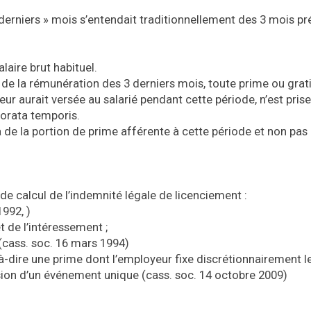
« derniers » mois s’entendait traditionnellement des 3 mois p
alaire brut habituel.
se de la rémunération des 3 derniers mois, toute prime ou grat
ur aurait versée au salarié pendant cette période, n’est pris
rorata temporis.
 de la portion de prime afférente à cette période et non pas
e calcul de l’indemnité légale de licenciement :
1992, )
t de l’intéressement ;
cass. soc. 16 mars 1994)
-à-dire une prime dont l’employeur fixe discrétionnairement l
casion d’un événement unique (cass. soc. 14 octobre 2009)