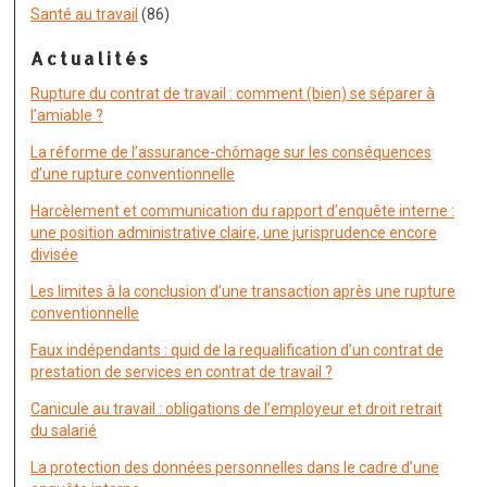
Santé au travail
(86)
Actualités
Rupture du contrat de travail : comment (bien) se séparer à
l’amiable ?
La réforme de l’assurance-chômage sur les conséquences
d’une rupture conventionnelle
Harcèlement et communication du rapport d’enquête interne :
une position administrative claire, une jurisprudence encore
divisée
Les limites à la conclusion d’une transaction après une rupture
conventionnelle
Faux indépendants : quid de la requalification d’un contrat de
prestation de services en contrat de travail ?
Canicule au travail : obligations de l’employeur et droit retrait
du salarié
La protection des données personnelles dans le cadre d’une