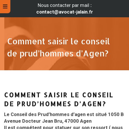
Nous contacter par mail
:
contact@avocat-jalain.fr
Comment saisir le conseil
de prud’hommes d’Agen?
COMMENT SAISIR LE CONSEIL
rche
DE PRUD’HOMMES D’AGEN?
Le Conseil des Prud’hommes d’agen est situé 1050 B
Avenue Docteur Jean Bru, 47000 Agen
Il est compétent pour statuer sur son ressort ( nous