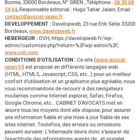
Bonnie, 33000 Bordeaux, N° SIREN , Téléphone :
06 30 68
54 64
, Responsable éditorial : Hugo Tahar Jalain, Email :
contact@avocat-jalain.fr
DEVELOPPEMENT :
Davelopweb, 23 rue Erik Satie 33200
Bordeaux,
www.davelopweb.fr
HEBERGEUR :
OVH, https://davelopweb.fr/wp-
admin/customize.php?return=%2Fwp-admin%2F,
www.ovh.com
CONDITIONS D'UTILISATION :
Ce site (
www.avocat-
jalain.fr
) est proposé en différents langages web
(HTML, HTML5, Javascript, CSS, etc…) pour un meilleur
confort d'utilisation et un graphisme plus agréable, nous
vous recommandons de recourir à des navigateurs
modernes comme Internet explorer, Safari, Firefox,
Google Chrome, etc… CABINET D'AVOCATS met en
œuvre tous les moyens dont elle dispose, pour assurer
une information fiable et une mise à jour fiable de ses
sites internet. Toutefois, des erreurs ou omissions
peuvent survenir. L'internaute devra donc s'assurer de
l'exactitude des informations auprès de , et signaler