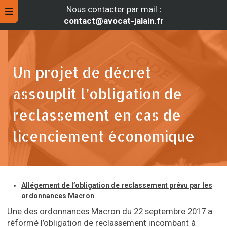
Nous contacter par mail
:
contact@avocat-jalain.fr
Un projet de décret
assouplit l’obligation de
reclassement en cas de
licenciement économique
rche
Allégement de l’obligation de reclassement prévu par les
ordonnances Macron
Une des ordonnances Macron du 22 septembre 2017 a
réformé l’obligation de reclassement incombant à