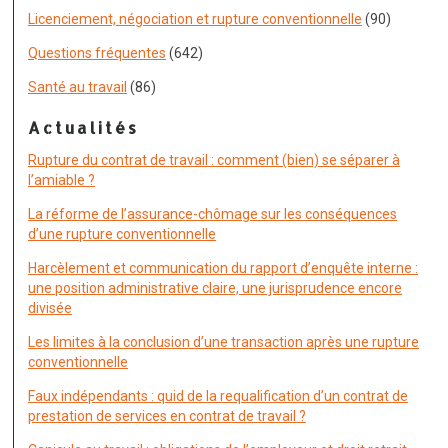
Licenciement, négociation et rupture conventionnelle
(90)
Questions fréquentes
(642)
Santé au travail
(86)
Actualités
Rupture du contrat de travail : comment (bien) se séparer à
l’amiable ?
La réforme de l’assurance-chômage sur les conséquences
d’une rupture conventionnelle
Harcèlement et communication du rapport d’enquête interne :
une position administrative claire, une jurisprudence encore
divisée
Les limites à la conclusion d’une transaction après une rupture
conventionnelle
Faux indépendants : quid de la requalification d’un contrat de
prestation de services en contrat de travail ?