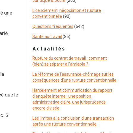
Juridique & Social
(205)
Licenciement, négociation et rupture
dé une
conventionnelle
(90)
Questions fréquentes
(642)
arié
Santé au travail
(86)
Actualités
Rupture du contrat de travail : comment
(bien) se séparer à l’amiable ?
la
La réforme de l’assurance-chômage sur les
conséquences d’une rupture conventionnelle
Harcèlement et communication du rapport
cé que le
d’enquête interne : une position
administrative claire, une jurisprudence
encore divisée
c. 6
Les limites à la conclusion d’une transaction
après une rupture conventionnelle