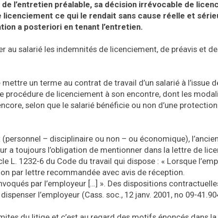
e l’entretien préalable, sa décision irrévocable de licenc
 licenciement ce qui le rendait sans cause réelle et série
ation a posteriori en tenant l’entretien.
 au salarié les indemnités de licenciement, de préavis et de
mettre un terme au contrat de travail d’un salarié à l’issue d
ne procédure de licenciement à son encontre, dont les modal
encore, selon que le salarié bénéficie ou non d’une protection
 (personnel – disciplinaire ou non – ou économique), l’ancie
yeur a toujours l’obligation de mentionner dans la lettre de li
le L. 1232-6 du Code du travail qui dispose : « Lorsque l’em
écision par lettre recommandée avec avis de réception.
voqués par l’employeur […] ». Des dispositions contractuelle
dispenser l’employeur (Cass. soc., 12 janv. 2001, no 09-41.90
limites du litige et c’est au regard des motifs énoncés dans la 