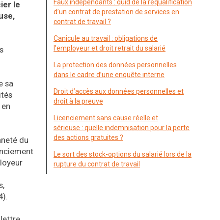
Faux indépendants : quid de la requalification
ier le
d’un contrat de prestation de services en
use,
contrat de travail ?
Canicule au travail : obligations de
l’employeur et droit retrait du salarié
s
La protection des données personnelles
dans le cadre d’une enquête interne
e sa
Droit d’accès aux données personnelles et
ités
droit à la preuve
 en
Licenciement sans cause réelle et
sérieuse : quelle indemnisation pour la perte
des actions gratuites ?
nneté du
cenciement
Le sort des stock-options du salarié lors de la
ployeur
rupture du contrat de travail
s,
4).
lettre