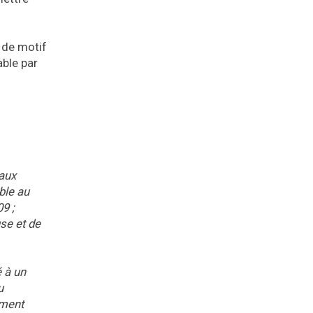
 de motif
able par
 aux
ble au
9 ;
use et de
é à un
u
ement