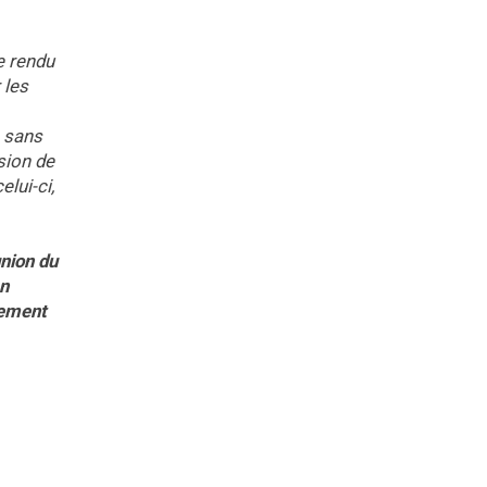
e rendu
 les
, sans
ision de
elui-ci,
union du
en
ciement