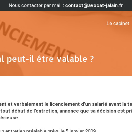
Nous contacter par mail
: contact@avocat-jalain.fr
Le cabinet
 peut-il être valable ?
nt et verbalement le licenciement d’un salarié avant la t
u tout début de l’entretien, annonce que sa décision est pr
sérieuse.
n entretien préalable prévu le 5 janvier 2009.