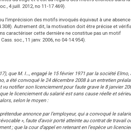
., 4 juill. 2012, no 11-17.469).
s ou l’imprécision des motifs invoqués équivaut à une absence
.308). Autrement dit, la motivation doit être précise et vérifi
sans caractériser cette dernière ne constitue pas un motif
Cass. soc., 11 janv. 2006, no 04-14.954).
17), que M. I…, engagé le 15 février 1971 par la société Elmo,
mo, a été convoqué le 24 décembre 2008 à un entretien préala
t vu notifier son licenciement pour faute grave le 8 janvier 200
r que le licenciement du salarié est sans cause réelle et série
ors, selon le moyen :
 prétendue annonce par l’employeur, qui a convoqué le salari
révocable », faute d’avoir porté atteinte au contrat de travail o
iement ; que la cour d’appel en retenant en l’espèce un licenci