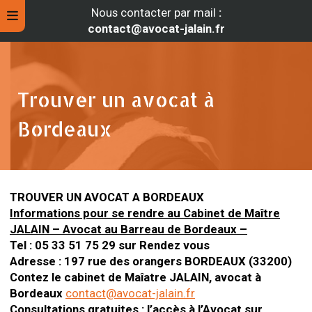
Nous contacter par mail
:
contact@avocat-jalain.fr
Trouver un avocat à
Bordeaux
TROUVER UN AVOCAT A BORDEAUX
Informations pour se rendre au Cabinet de Maître
JALAIN – Avocat au Barreau de Bordeaux –
rche
Tel : 05 33 51 75 29 sur Rendez vous
Adresse : 197 rue des orangers BORDEAUX (33200)
Contez le cabinet de Maîatre JALAIN, avocat à
Bordeaux
contact@avocat-jalain.fr
Consultations gratuites : l’accès à l’Avocat sur