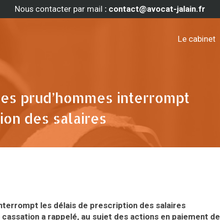
Nous contacter par mail
: contact@avocat-jalain.fr
Le cabinet
 des prud’hommes interrompt
tion des salaires
terrompt les délais de prescription des salaires
 cassation a rappelé, au sujet des actions en paiement d