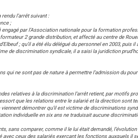
du l’arrêt suivant :
nce ;
té engagé par l’Association nationale pour la formation profes
 formateur 2 grande distribution, et affecté au centre de Rou
 d’Elbeuf ; qu’il a été élu délégué du personnel en 2003, puis il 
e de discrimination syndicale, il a saisi la juridiction prud’h
ens qui ne sont pas de nature à permettre l’admission du pourv
s relatives à la discrimination l’arrêt retient, par motifs pr
essort que les relations entre le salarié et la direction sont t
 viennent démontrer qu’il est victime de discriminations synd
ation individuelle en six ans ne traduisait aucune discriminat
ts, sans comparer, comme il le lui était demandé, l’évolution
sé avec ceux des salariés exerçant les fonctions auxquels il s