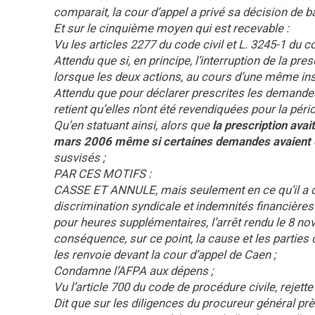
comparait, la cour d’appel a privé sa décision de ba
Et sur le cinquième moyen qui est recevable :
Vu les articles 2277 du code civil et L. 3245-1 du co
Attendu que si, en principe, l’interruption de la pre
lorsque les deux actions, au cours d’une même ins
Attendu que pour déclarer prescrites les demandes 
retient qu’elles n’ont été revendiquées pour la pé
Qu’en statuant ainsi, alors que
la prescription avai
mars 2006 même si certaines demandes avaient é
susvisés ;
PAR CES MOTIFS :
CASSE ET ANNULE, mais seulement en ce qu’il a 
discrimination syndicale et indemnités financière
pour heures supplémentaires, l’arrêt rendu le 8 nov
conséquence, sur ce point, la cause et les parties dan
les renvoie devant la cour d’appel de Caen ;
Condamne l’AFPA aux dépens ;
Vu l’article 700 du code de procédure civile, rejett
Dit que sur les diligences du procureur général prè