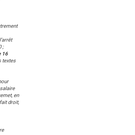
autrement
’arrêt
 ;
e 16
s textes
pour
salaire
remet, en
ait droit,
re