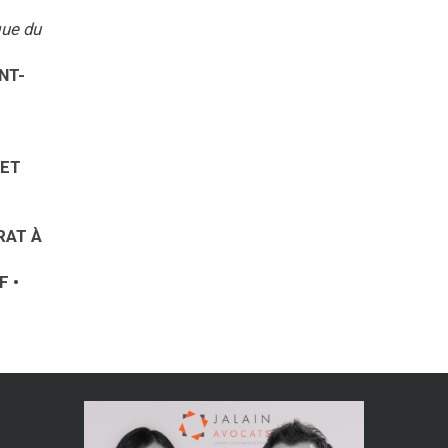
que du
NT-
 ET
RAT À
F •