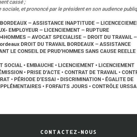
ment cassé ;
re sociale, et prononcé par le président en son audience publi
BORDEAUX – ASSISTANCE INAPTITUDE – LICENCECIEME
UX- EMPLOYEUR – LICENCIEMENT – RUPTURE
D4HOMMES – AVOCAT SPECIALISE – DROIT DU TRAVAIL –
 bordeaux DROIT DU TRAVAIL BORDEAUX – ASSISTANCE
ANT LE CONSEIL DE PRUD’HOMMES SANS CAUSE REELLE
T SOCIAL • EMBAUCHE • LICENCIEMENT • LICENCIEMENT
ÉMISSION • PRISE D’ACTE • CONTRAT DE TRAVAIL • CONT
AT • PÉRIODE D’ESSAI • DISCRIMINATION • ÉGALITE DE
UPPLÉMENTAIRES • FORFAITS JOURS • CONTRÔLE URSSA
CONTACTEZ-NOUS