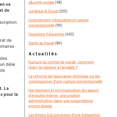
s&curité sociale
(48)
 en va
at de
Juridique & Social
(205)
Licenciement, négociation et rupture
scription
conventionnelle
(90)
Questions fréquentes
(642)
rat de
Santé au travail
(86)
entaires
Actualités
 des
Rupture du contrat de travail : comment
un délai
(bien) se séparer à l’amiable ?
 de
La réforme de l’assurance-chômage sur les
conséquences d’une rupture conventionnelle
. La
Harcèlement et communication du rapport
s pour la
d’enquête interne : une position
administrative claire, une jurisprudence
encore divisée
Les limites à la conclusion d’une transaction