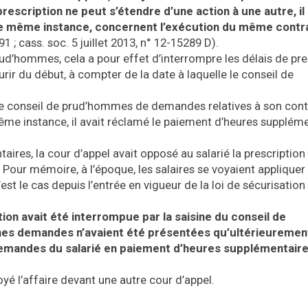
a prescription ne peut s’étendre d’une action à une autre, il
ne même instance, concernent l’exécution du même contr
1 ; cass. soc. 5 juillet 2013, n° 12-15289 D).
prud’hommes, cela a pour effet d’interrompre les délais de pre
r du début, à compter de la date à laquelle le conseil de
si le conseil de prud’hommes de demandes relatives à son cont
même instance, il avait réclamé le paiement d’heures supplém
aires, la cour d’appel avait opposé au salarié la prescription
 Pour mémoire, à l’époque, les salaires se voyaient appliquer 
st le cas depuis l’entrée en vigueur de la loi de sécurisation
tion avait été interrompue par la saisine du conseil de
es demandes n’avaient été présentées qu’ultérieurement
demandes du salarié en paiement d’heures supplémentaire
yé l’affaire devant une autre cour d’appel.