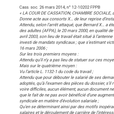
Cass. soc. 26 mars 2014, n° 12-10202 FPPB
« LA COUR DE CASSATION, CHAMBRE SOCIALE, a ren
Donne acte aux consorts X… de leur reprise d’insta
Attendu, selon l’arrêt attaqué, que Bernard X… a é
des adultes (AFPA), le 20 mars 2000, en qualité de
avril 2003, son lieu de travail était situé à l’antenne
investi de mandats syndicaux ; que s’estimant victim
16 mars 2006 ;
Sur les trois premiers moyens :
Attendu qu’il n’y a pas lieu de statuer sur ces moy
Mais sur le quatrième moyen :
Vu l’article L. 1132-1 du code du travail ;
Attendu que pour débouter le salarié de ses demande
adoptés, qu’à l’examen des pièces du dossier, s’il r
voire difficiles, aucun élément, aucun document ne
que le fait de ne pas avoir bénéficié d’une augment
syndicale en matière d’évolution salariale ;
Qu’en se déterminant ainsi par des motifs inopéran
salaires et le déroulement de carrière de l’intéres