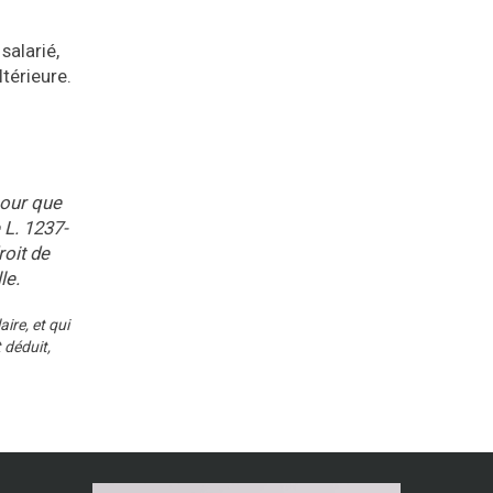
salarié,
térieure.
pour que
 L. 1237-
roit de
le.
ire, et qui
 déduit,