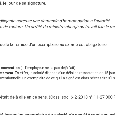
, le jour de sa signature.
lus diligente adresse une demande d’homologation à l’autorité
 de rupture. Un arrêté du ministre chargé du travail fixe le m
uelle la remise d’un exemplaire au salarié est obligatoire.
 convention
(si l’employeur ne l’a pas déjà fait)
entement
. En effet, le salarié dispose d’un délai de rétractation de 15 jou
entionnelle, un exemplaire de ce qu’il a signé est alors nécessaire s’il 
était déjà allé en ce sens. (Cass. soc. 6-2-2013 n° 11-27.000 
ité lorsqu’un exemplaire du salarié n’a pas été remis au sa