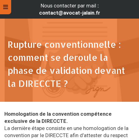
Nous contacter par mail
:
contact@avocat-jalain.fr
Rupture conventionnelle :
comment se deroule la
phase de validation devant
la DIRECCTE ?
rche
Homologation de la convention c
ompétence
exclusive de la DIRECCTE.
La dernière étape consiste en une homologation de la
convention par le DIRECCTE afin d’attester du respect