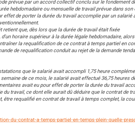
 prévue par un accord collectif conclu sur le fondement de 
 durée hebdomadaire ou mensuelle de travail prévue dans son 
ffet de porter la durée du travail accomplie par un salarié 
onventionnellement.
retient que, dès lors que la durée de travail était fixée
 d’un horaire supérieur à la durée légale hebdomadaire, alor
traîner la requalification de ce contrat à temps partiel en co
demande de requalification conduit au rejet de la demande tend
constatations que le salarié avait accompli 1,75 heure compléme
semaine de ce mois, le salarié avait effectué 36,75 heures de
taires avait eu pour effet de porter la durée du travail acc
 du travail, ce dont elle aurait dû déduire que le contrat de tra
être requalifié en contrat de travail à temps complet, la cou
ation-du-contrat-a-temps-partiel-en-temps-plein-quelle-pres