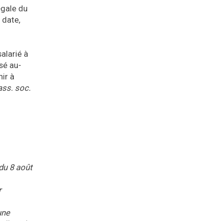
égale du
 date,
alarié à
ssé au-
nir à
ass. soc.
 du 8 août
r
une