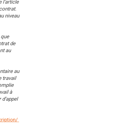
l’article
contrat.
au niveau
s que
ntrat de
ant au
ntaire au
 travail
omplie
vail à
r d’appel
cription/