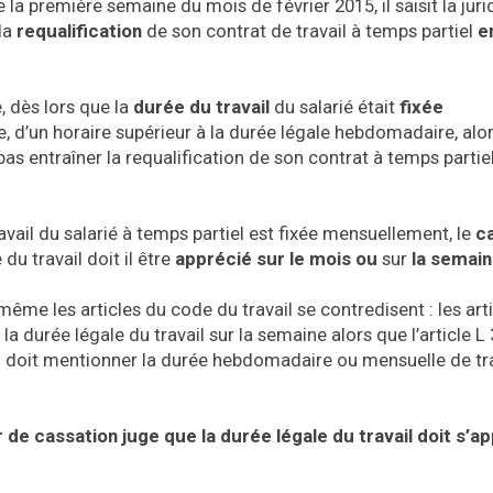
la première semaine du mois de février 2015, il saisit la juri
 la
requalification
de son contrat de travail à temps partiel
e
, dès lors que la
durée du travail
du salarié était
fixée
ne, d’un horaire supérieur à la durée légale hebdomadaire, alo
as entraîner la requalification de son contrat à temps partie
ravail du salarié à temps partiel est fixée mensuellement, le
c
du travail doit il être
apprécié sur le mois ou
sur
la semai
même les articles du code du travail se contredisent : les art
a durée légale du travail sur la semaine alors que l’article L
ail doit mentionner la durée hebdomadaire ou mensuelle de tr
 de cassation juge que la durée légale du travail doit s’a