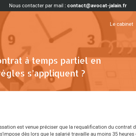
Nous contacter par mail
: contact@avocat-jalain.fr
Le cabinet
ontrat à temps partiel en
règles s’appliquent ?
ation est venue préciser que la requalification du contrat de
 s’impose dès lors que le salarié travaille au moins 35 heures