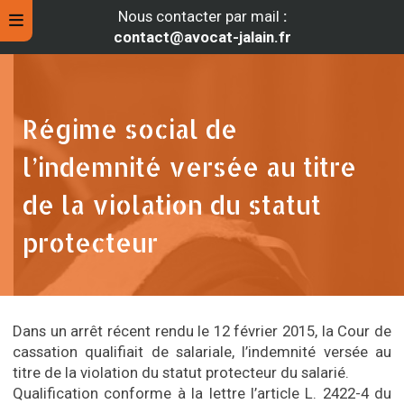
Nous contacter par mail
:
contact@avocat-jalain.fr
Régime social de
l’indemnité versée au titre
de la violation du statut
protecteur
rche
Dans un arrêt récent rendu le 12 février 2015, la Cour de
cassation qualifiait de salariale, l’indemnité versée au
titre de la violation du statut protecteur du salarié.
Qualification conforme à la lettre l’article L. 2422-4 du