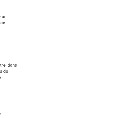
eur
 se
tre, dans
nu du
e
e