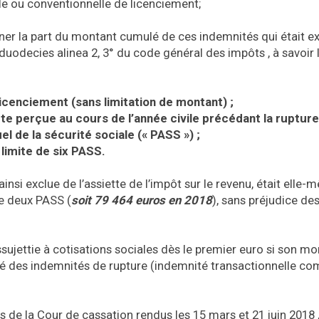
le ou conventionnelle de licenciement;
iner la part du montant cumulé de ces indemnités qui était 
0 duodecies alinea 2, 3° du code général des impôts , à savoir 
licenciement (sans limitation de montant) ;
ute perçue au cours de l’année civile précédant la ruptur
uel de la sécurité sociale (« PASS ») ;
 limite de six PASS.
ainsi exclue de l’assiette de l’impôt sur le revenu, était elle
e deux PASS (
soit 79 464 euros en 2018
), sans préjudice de
ssujettie à cotisations sociales dès le premier euro si son m
ulé des indemnités de rupture (indemnité transactionnelle co
 de la Cour de cassation rendus les 15 mars et 21 juin 2018 ,