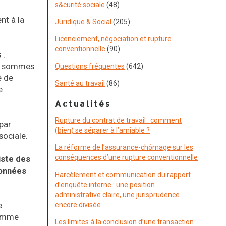
s&curité sociale
(48)
nt à la
Juridique & Social
(205)
Licenciement, négociation et rupture
conventionnelle
(90)
 :
les sommes
Questions fréquentes
(642)
é de
Santé au travail
(86)
e
Actualités
Rupture du contrat de travail : comment
par
(bien) se séparer à l’amiable ?
sociale.
La réforme de l’assurance-chômage sur les
conséquences d’une rupture conventionnelle
iste des
ionnées
Harcèlement et communication du rapport
d’enquête interne : une position
administrative claire, une jurisprudence
e
encore divisée
 somme
Les limites à la conclusion d’une transaction