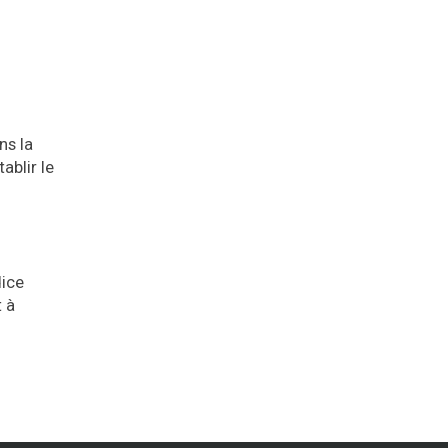
ns la
ablir le
dice
t à