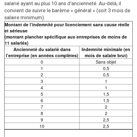
salarié ayant au plus 10 ans d’ancienneté. Au-delà, il
convient de suivre le barème « général » (soit 3 mois de
salaire minimum).
Montant de l’indemnité pour licenciement sans cause réelle
et sérieuse
(montant plancher spécifique aux entreprises de moins de
11 salariés)
Ancienneté du salarié dans
Indemnité minimale (en
l’entreprise (en années complètes)
mois de salaire brut)
0
Sans objet
1
0,5
2
0,5
3
1
4
1
5
1,5
6
1,5
7
2
8
2
9
2,5
10
2,5