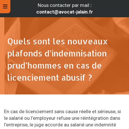
Nous contacter par mail
:
contact@avocat-jalain.fr
Quels sont les nouveaux
plafonds d’indemnisation
prud’hommes en cas de
licenciement abusif ?
rche
En cas de licenciement sans cause réelle et sérieuse, si
le salarié ou l’employeur refuse une réintégration dans
l’entreprise, le juge accorde au salarié une indemnité