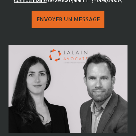
confidentialité
de avocat-jalain.fr.
(* obligatoire)