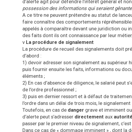
d’alerte agit pour défendre l’intérêt général et 
possession des informations qui seraient gênant
A ce titre ne peuvent prétendre au statut de lanceur
faire connaître des comportements répréhensibles
appelés à comparaître devant une juridiction ou i
des faits dont ils ont connaissance par leur métier, 
v
La procédure de signalement
La procédure de recueil des signalements doit pré
d’abord :
1) devoir adresser son signalement au supérieur hi
puis fournir ensuite les faits, informations ou doc
éléments ;
2) En cas d’absence de diligence, le salarié peut s’
de l’ordre professionnel ;
3) puis en dernier ressort et à défaut de traitemen
l’ordre dans un délai de trois mois, le signalement
Toutefois, en cas de
danger
grave et imminent ou 
d’alerte peut s’adresser
directement
aux
autorit
passer par le premier niveau de signalement, c’est 
Dans ce cas de « dommage imminent » , dont la défi