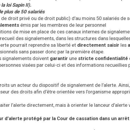
 la loi Sapin II).
e plus de 50 salariés
e droit privé ou de droit public) d’au moins 50 salariés de s
alements
émis par les membres de leur personnel
ditions de mise en place de ces canaux internes de signaleme
ecueil des signalements, dans les structures dans lesquelles 
lerte pourrait reprendre sa liberté et
directement saisir
les
ssionnels sans passer donc par la première étape.
es signalements doivent
garantir
une
stricte confidentialité
personnes visées par celui-ci et des informations recueillies 
its un acteur du dispositif de signalement de l’alerte. Ainsi,
ur des droits afin d’être orientée vers l’organisme appropr
iter l’alerte directement, mais à orienter le lanceur d’alerte 
ur d’alerte protégé par la Cour de cassation dans un arrêt