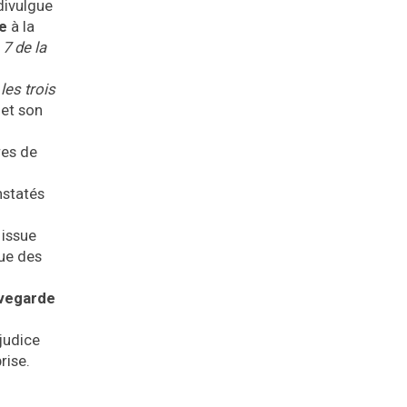
divulgue
e
à la
. 7 de la
les trois
 et son
res de
nstatés
 issue
que des
vegarde
éjudice
rise.