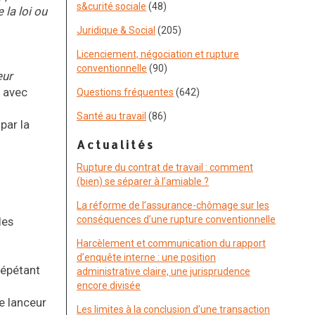
s&curité sociale
(48)
 la loi ou
Juridique & Social
(205)
Licenciement, négociation et rupture
conventionnelle
(90)
eur
t avec
Questions fréquentes
(642)
Santé au travail
(86)
par la
Actualités
Rupture du contrat de travail : comment
(bien) se séparer à l’amiable ?
La réforme de l’assurance-chômage sur les
conséquences d’une rupture conventionnelle
les
Harcèlement et communication du rapport
d’enquête interne : une position
répétant
administrative claire, une jurisprudence
encore divisée
le lanceur
Les limites à la conclusion d’une transaction