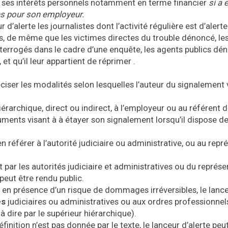
non ses intérêts personnels notamment en terme financier
si a 
es pour son employeur.
 d’alerte les journalistes dont l’activité régulière est d’alert
, de même que les victimes directes du trouble dénoncé, le
nterrogés dans le cadre d’une enquête, les agents publics dé
et qu’il leur appartient de réprimer .
ciser les modalités selon lesquelles l’auteur du signalement 
érarchique, direct ou indirect, à l’employeur ou au référent 
uments visant à à étayer son signalement lorsqu’il dispose de
en référer à l’autorité judiciaire ou administrative, ou au repr
t par les autorités judiciaire et administratives ou du représ
 peut être rendu public.
en présence d’un risque de dommages irréversibles, le lanc
és
judiciaires ou administratives ou aux ordres professionnel
à dire par le supérieur hiérarchique).
nition n’est pas donnée par le texte, le lanceur d’alerte peu