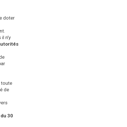
e doter
nt.
il n’y
autorités
de
par
 toute
ié de
vers
 du 30