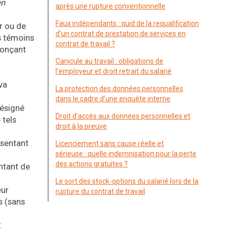
en
après une rupture conventionnelle
Faux indépendants : quid de la requalification
er ou de
d’un contrat de prestation de services en
s témoins
contrat de travail ?
nonçant
Canicule au travail : obligations de
l’employeur et droit retrait du salarié
va
La protection des données personnelles
dans le cadre d’une enquête interne
désigné
Droit d’accès aux données personnelles et
 tels
droit à la preuve
ésentant
Licenciement sans cause réelle et
sérieuse : quelle indemnisation pour la perte
des actions gratuites ?
entant de
Le sort des stock-options du salarié lors de la
eur
rupture du contrat de travail
s (sans
t