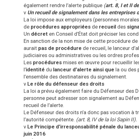
également rendre l’alerte publique
(
art. 8, I et II de
v
Un recueil de signalement dans les entreprises d
La loi impose aux employeurs (personnes morales d
de
procédures appropriées
de
recueil
des
sign
Un
décret
en Conseil d’État doit préciser les con
En sanction de la non mise de cette procédure de r
aurait
pas de procédure
de recueil, le lanceur d’a
judiciaires ou administratives ou les ordres profe
Les
procédures
mises en œuvre pour recueillir l
l’
identité
du
lanceur
d’alerte ainsi que
la ou des 
l’ensemble des destinataires du signalement.
v
Le rôle du défenseur des droits
La loi a prévu également faire du Défenseur des Dro
personne peut adresser son signalement au Défense
recueil de l’alerte.
Le Défenseur des droits n’a donc pas vocation à tra
l’autorité compétente.
(art. 8, IV de la loi Sapin II).
v
Le Principe d’irresponsabilité pénale du lance
juin 2016