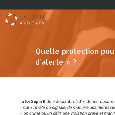
Quelle protection pour
d’alerte » ?
La
loi Sapin II
du 9 décembre 2016 définit désorma
– qui «
révèle ou signale, de manière désintéressée
– un crime ou un délit, une violation grave et man