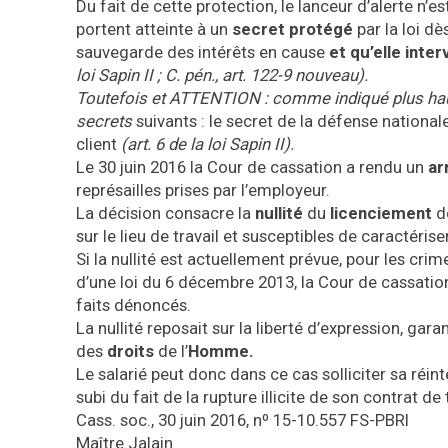
Du fait de cette protection, le lanceur d’alerte n’
portent atteinte à un
secret protégé
par la loi dè
sauvegarde des intérêts en cause
et qu’elle int
loi Sapin II ; C. pén., art. 122-9 nouveau).
Toutefois et ATTENTION : comme indiqué plus haut l
secrets
suivants : le secret de la défense nationale
client
(art. 6 de la loi Sapin II).
Le 30 juin 2016 la Cour de cassation a rendu un
ar
représailles prises par l’employeur.
La décision consacre la
nullité
du
licenciement
de
sur le lieu de travail et susceptibles de caractérise
Si la nullité est actuellement prévue, pour les cri
d’une loi du 6 décembre 2013, la Cour de cassation
faits dénoncés.
La nullité reposait sur la liberté d’expression, garan
des
droits
de l’
Homme.
Le salarié peut donc dans ce cas solliciter sa réin
subi du fait de la rupture illicite de son contrat de
Cass. soc., 30 juin 2016, nº 15-10.557 FS-PBRI
Maître Jalain