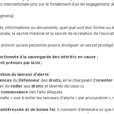
on internationale pris sur le fondement d’un tel engagement, de
général,
its, informations ou documents, quel que soit leur forme ou l
onale, le secret médical et le secret de la relation de l’avoca
 prévoit qu’une personne pourra divulguer un secret protégé 
ortionnée à la sauvegarde des intérêts en cause ;
t prévues par la loi ;
ition du lanceur d’alerte.
ences
du
Défenseur
des
droits,
en le chargeant d’
orienter
 et de
veiller
aux
droits
et libertés de ceux-ci.
 connaissance
des faits allégués.
lle » vise à éviter les lanceurs d’alerte « par procuration », 
sintéressée et de bonne foi.
il convient d’entendre ici que 