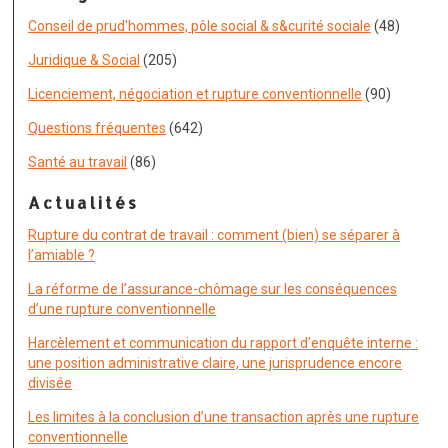
Conseil de prud'hommes, pôle social & s&curité sociale
(48)
Juridique & Social
(205)
Licenciement, négociation et rupture conventionnelle
(90)
Questions fréquentes
(642)
Santé au travail
(86)
Actualités
Rupture du contrat de travail : comment (bien) se séparer à
l’amiable ?
La réforme de l’assurance-chômage sur les conséquences
d’une rupture conventionnelle
Harcèlement et communication du rapport d’enquête interne :
une position administrative claire, une jurisprudence encore
divisée
Les limites à la conclusion d’une transaction après une rupture
conventionnelle