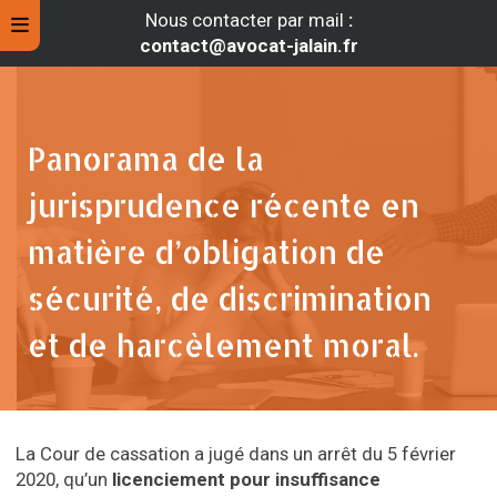
Nous contacter par mail
:
contact@avocat-jalain.fr
Panorama de la
jurisprudence récente en
matière d’obligation de
sécurité, de discrimination
et de harcèlement moral.
rche
La Cour de cassation a jugé dans un arrêt du 5 février
2020, qu’un
licenciement pour insuffisance