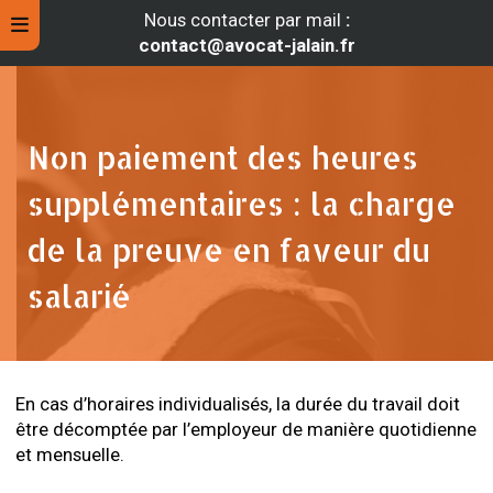
Nous contacter par mail
:
contact@avocat-jalain.fr
Non paiement des heures
supplémentaires : la charge
de la preuve en faveur du
salarié
rche
En cas d’horaires individualisés, la durée du travail doit
être décomptée par l’employeur de manière quotidienne
et mensuelle.