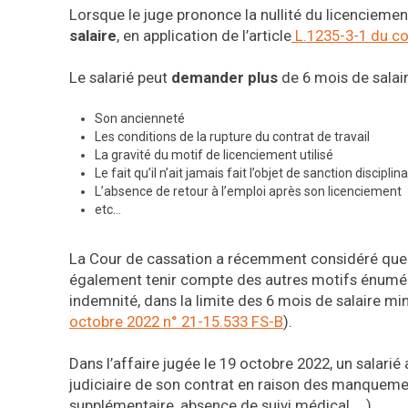
Lorsque le juge prononce la nullité du licenciement,
salaire
, en application de l’article
L.1235-3-1 du cod
Le salarié peut
demander plus
de 6 mois de salair
Son ancienneté
Les conditions de la rupture du contrat de travail
La gravité du motif de licenciement utilisé
Le fait qu’il n’ait jamais fait l’objet de sanction disciplina
L’absence de retour à l’emploi après son licenciement
etc…
La Cour de cassation a récemment considéré que po
également tenir compte des autres motifs énuméré
indemnité, dans la limite des 6 mois de salaire m
octobre 2022 n° 21-15.533 FS-B
).
Dans l’affaire jugée le 19 octobre 2022, un salarié 
judiciaire de son contrat en raison des manqueme
supplémentaire, absence de suivi médical, …).