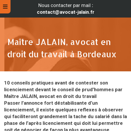
Nous contacter par mail
:
contact@avocat-jalain.fr
Maître JALAIN, avocat en
droit du travail à Bordeaux
10 conseils pratiques avant de contester son
licenciement devant le conseil de prud’hommes par
Maître JALAIN, avocat en droit du travail
rche
Passer l’annonce fort déstabilisante d’un
licenciement, il existe quelques reflexes à observer
qui faciliteront grandement la tache du salarié dans la
phase de l’après licenciement qui doit lui permettre
soit de négocier de façon la plus avantageuse