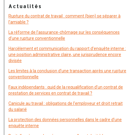
Actualités
Rupture du contrat de travail : comment (bien) se séparer à
l’amiable ?
La réforme de l’assurance-chômage sur les conséquences
d’une rupture conventionnelle
Harcèlement et communication du rapport d’enquête interne :
une position administrative claire, une jurisprudence encore
divisée
Les limites à la conclusion d’une transaction après une rupture
conventionnelle
Faux indépendants : quid de la requalification d’un contrat de
prestation de services en contrat de travail ?
Canicule au travail : obligations de l’employeur et droit retrait
du salarié
La protection des données personnelles dans le cadre d’une
enquête interne