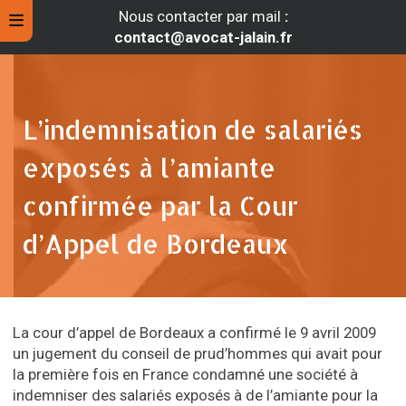
Nous contacter par mail
:
contact@avocat-jalain.fr
L’indemnisation de salariés
exposés à l’amiante
confirmée par la Cour
d’Appel de Bordeaux
rche
La cour d’appel de Bordeaux a confirmé le 9 avril 2009
un jugement du conseil de prud’hommes qui avait pour
la première fois en France condamné une société à
indemniser des salariés exposés à de l’amiante pour la