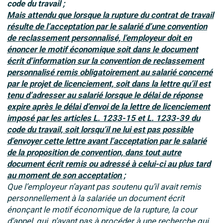
code du travail ;
Mais attendu que lorsque la rupture du contrat de travail
résulte de l’acceptation par le salarié d’une convention
de reclassement personnalisé, l’employeur doit en
énoncer le motif économique soit dans le document
écrit d’information sur la convention de reclassement
personnalisé remis obligatoirement au salarié concerné
par le projet de licenciement, soit dans la lettre qu’il est
tenu d’adresser au salarié lorsque le délai de réponse
expire après le délai d’envoi de la lettre de licenciement
imposé par les articles L. 1233-15 et L. 1233-39 du
code du travail, soit lorsqu’il ne lui est pas possible
d’envoyer cette lettre avant l’acceptation par le salarié
de la proposition de convention, dans tout autre
document écrit remis ou adressé à celui-ci au plus tard
au moment de son acceptation ;
Que l’employeur n’ayant pas soutenu qu’il avait remis
personnellement à la salariée un document écrit
énonçant le motif économique de la rupture, la cour
d’appel, qui, n’ayant pas à procéder à une recherche qui