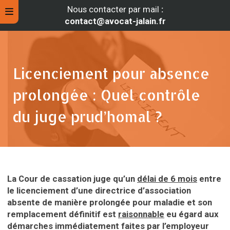
Nous contacter par mail
:
contact@avocat-jalain.fr
Licenciement pour absence
prolongée : Quel contrôle
du juge prud’homal ?
rche
La Cour de cassation juge qu’un
délai de 6 mois
entre
le licenciement d’une directrice d’association
absente de manière prolongée pour maladie et son
remplacement définitif est
raisonnable
eu égard aux
démarches immédiatement faites par l’employeur