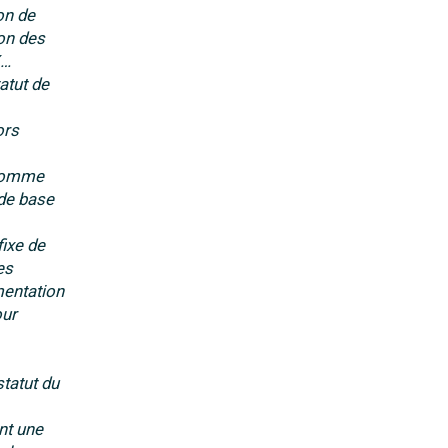
on de
ion des
X…
atut de
ors
 comme
 de base
fixe de
es
mentation
our
statut du
nt une