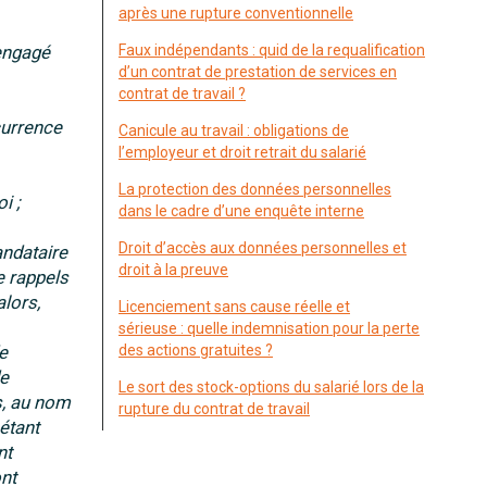
après une rupture conventionnelle
 engagé
Faux indépendants : quid de la requalification
d’un contrat de prestation de services en
contrat de travail ?
currence
Canicule au travail : obligations de
l’employeur et droit retrait du salarié
La protection des données personnelles
i ;
dans le cadre d’une enquête interne
Droit d’accès aux données personnelles et
andataire
droit à la preuve
e rappels
lors,
Licenciement sans cause réelle et
sérieuse : quelle indemnisation pour la perte
e
des actions gratuites ?
de
Le sort des stock-options du salarié lors de la
s, au nom
rupture du contrat de travail
étant
nt
ont