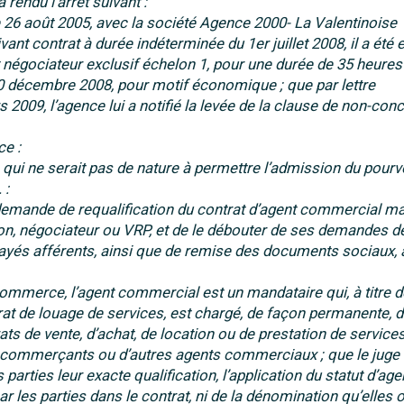
ndu l’arrêt suivant :
le 26 août 2005, avec la société Agence 2000- La Valentinoise
vant contrat à durée indéterminée du 1er juillet 2008, il a été
négociateur exclusif échelon 1, pour une durée de 35 heures
u 30 décembre 2008, pour motif économique ; que par lettre
09, l’agence lui a notifié la levée de la clause de non-con
ce :
n qui ne serait pas de nature à permettre l’admission du pourvo
 :
sa demande de requalification du contrat d’agent commercial m
cation, négociateur ou VRP, et de le débouter de ses demandes d
ayés afférents, ainsi que de remise des documents sociaux, a
 commerce, l’agent commercial est un mandataire qui, à titre d
rat de louage de services, est chargé, de façon permanente, 
ats de vente, d’achat, de location ou de prestation de service
de commerçants ou d’autres agents commerciaux ; que le juge 
 parties leur exacte qualification, l’application du statut d’age
 les parties dans le contrat, ni de la dénomination qu’elles 