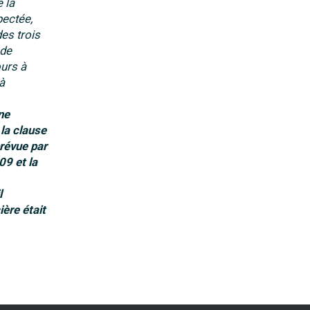
 la
pectée,
es trois
 de
ours à
à
ne
 la clause
prévue par
09 et la
l
ière était