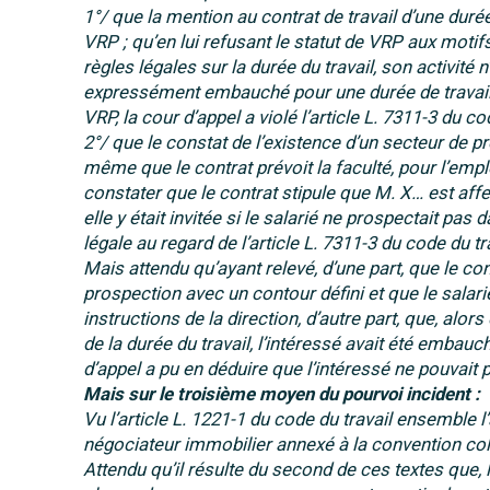
1°/ que la mention au contrat de travail d’une duré
VRP ; qu’en lui refusant le statut de VRP aux motifs
règles légales sur la durée du travail, son activité
expressément embauché pour une durée de travail 
VRP, la cour d’appel a violé l’article L. 7311-3 du cod
2°/ que le constat de l’existence d’un secteur de pr
même que le contrat prévoit la faculté, pour l’emplo
constater que le contrat stipule que M. X… est af
elle y était invitée si le salarié ne prospectait pa
légale au regard de l’article L. 7311-3 du code du tra
Mais attendu qu’ayant relevé, d’une part, que le c
prospection avec un contour défini et que le salarié
instructions de la direction, d’autre part, que, al
de la durée du travail, l’intéressé avait été embau
d’appel a pu en déduire que l’intéressé ne pouvait 
Mais sur le troisième moyen du pourvoi incident :
Vu l’article L. 1221-1 du code du travail ensemble l’
négociateur immobilier annexé à la convention coll
Attendu qu’il résulte du second de ces textes que, 