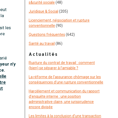
s&curité sociale
(48)
peut
Juridique & Social
(205)
la
Licenciement, négociation et rupture
conventionnelle
(90)
it les
ore
Questions fréquentes
(642)
Santé au travail
(86)
Actualités
arié
Rupture du contrat de travail : comment
yeur n’y
(bien) se séparer à l’amiable ?
ce.
elle
La réforme de l’assurance-chômage sur les
tre
conséquences d’une rupture conventionnelle
st
Harcèlement et communication du rapport
d’enquête interne : une position
administrative claire, une jurisprudence
encore divisée
Les limites à la conclusion d’une transaction