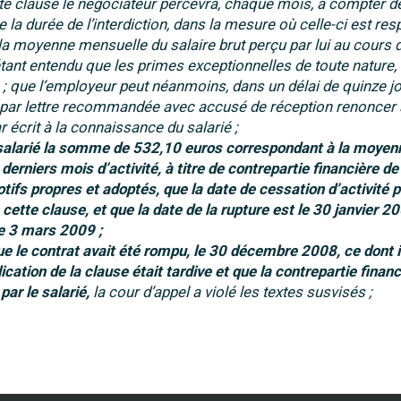
te clause le négociateur percevra, chaque mois, à compter de
e la durée de l’interdiction, dans la mesure où celle-ci est res
 la moyenne mensuelle du salaire brut perçu par lui au cours d
étant entendu que les primes exceptionnelles de toute nature,
; que l’employeur peut néanmoins, dans un délai de quinze j
at, par lettre recommandée avec accusé de réception renoncer 
r écrit à la connaissance du salarié ;
salarié la somme de 532,10 euros correspondant à la moyen
erniers mois d’activité, à titre de contrepartie financière de
tifs propres et adoptés, que la date de cessation d’activité 
 cette clause, et que la date de la rupture est le 30 janvier 20
le 3 mars 2009 ;
que le contrat avait été rompu, le 30 décembre 2008, ce dont i
ication de la clause était tardive et que la contrepartie financ
par le salarié,
la cour d’appel a violé les textes susvisés ;