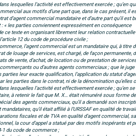
s lesquelles l’activité est effectivement exercée ; qu’en qual
mmercial aux motifs d’une part que, dans le cas présent, il es
rat d’agent commercial mandataire et d’autre part qu’il est b
at : « les parties conviennent expressément en conséquence
 ce texte en organisant librement leur relation contractuelle 
l’article 12 du code de procédure civile ;
 commerce, l’agent commercial est un mandataire qui, à titre d
rat de louage de services, est chargé, de façon permanente, 
ats de vente, d’achat, de location ou de prestation de service
de commerçants ou d’autres agents commerciaux ; que le juge 
 parties leur exacte qualification, l’application du statut d’age
 les parties dans le contrat, ni de la dénomination qu’elles 
ns lesquelles l’activité est effectivement exercée ; qu’en se
ire, à retenir le fait que M. X… était rémunéré sous forme de
pécial des agents commerciaux, qu’il a demandé son inscripti
ndataires, qu’il était affilié à l’URSSAF en qualité de travail
larations fiscales et de TVA en qualité d’agent commercial, s
nnel, la cour d’appel a statué par des motifs inopérants et p
134-1 du code de commerce ;