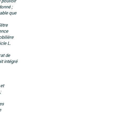
e pouvoir
donné ;
table que
’être
gence
obilière
cle L.
rat de
it intégré
 et
;
ses
e