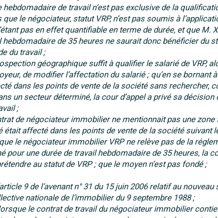
e hebdomadaire de travail n’est pas exclusive de la qualificati
 que le négociateur, statut VRP, n’est pas soumis à l’applicat
 n’étant pas en effet quantifiable en terme de durée, et que M. 
hebdomadaire de 35 heures ne saurait donc bénéficier du st
e du travail ;
ospection géographique suffit à qualifier le salarié de VRP, al
yeur, de modifier l’affectation du salarié ; qu’en se bornant à
fecté dans les points de vente de la société sans rechercher,
s dans un secteur déterminé, la cour d’appel a privé sa décision
vail ;
ontrat de négociateur immobilier ne mentionnait pas une zone 
 était affecté dans les points de vente de la société suivant l
ors que le négociateur immobilier VRP ne relève pas de la régle
ché pour une durée de travail hebdomadaire de 35 heures, la c
prétendre au statut de VRP ; que le moyen n’est pas fondé ;
article 9 de l’avenant n° 31 du 15 juin 2006 relatif au nouveau 
ective nationale de l’immobilier du 9 septembre 1988 ;
lorsque le contrat de travail du négociateur immobilier contie