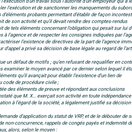
 l’exécution d’un travail sous l’autorité d’un employeur qui a l
rôler l’exécution et de sanctionner les manquements du subor
s d’éléments probants permettant d’établir de façon incontes
roit de son activité et qu’il devait rendre des comptes-rendus
t de tels éléments concernant l’obligation qui pesait sur lui d
 à l’agence et de respecter les consignes indiquées par l’a
ctériser l’existence de directives de la part de l’agence imm
r d’appel a privé sa décision de base légale au regard de l’arti
e un défaut de motifs ; qu’en refusant de requalifier en cont
s examiner le moyen avancé par ce dernier selon lequel il éta
ments qu’il avançait pour établir l’existence d’un lien de
du code de procédure civile ;
tée des éléments de preuve et répondant aux conclusions
nstaté que M. X… exerçait son activité en toute indépendance
ation à l’égard de la société, a légalement justifié sa décision 
 demande d’application du statut de VRP, et de le débouter de 
 de non-concurrence, rappels de congés payés et indemnité d
x, alors, selon le moyen :