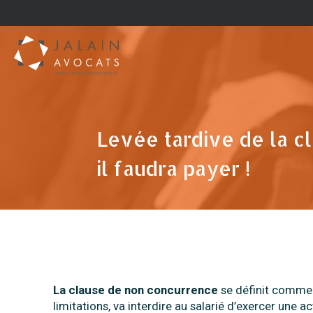
Levée tardive de la c
il faudra payer !
La clause de non concurrence
se définit comme ce
limitations, va interdire au salarié d’exercer une a