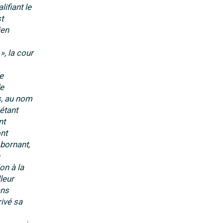
ifiant le
t
ien
», la cour
e
de
s, au nom
étant
nt
ont
 bornant,
on à la
leur
ans
rivé sa