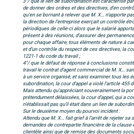
3°/ que le lien de subordination est caractérisé par
de donner des ordres et des directives, d’en cont
qu’en se bornant à relever que M. X… n’apporte pa
la direction de l’entreprise exerçait un contrôle ét
périodiques de celle-ci alors que le salarié apportai
présent à des réunions, d’assurer des permanences
pour chaque affaire, tous éléments de nature à cara
et d’un contrôle du respect de ces directives, la cou
1221-1 du code du travail ;
4°/ que le défaut de réponse à conclusions constitu
travail le contrat d’agent commercial de M. X… san
à un service organisé, et sans examiner tous les élé
subordination, la cour d’appel a violé l’article 455 
Mais attendu qu’appréciant souverainement la por
prétendument délaissées, la cour d’appel, qui a co
n’établissait pas qu’il était dans un lien de subordin
Sur le deuxième moyen du pourvoi incident :
Attendu que M. X… fait grief à l’arrêt de rejeter sa
demandes de contrepartie financière de la clause
clientèle ainsi que de remise des documents sociau