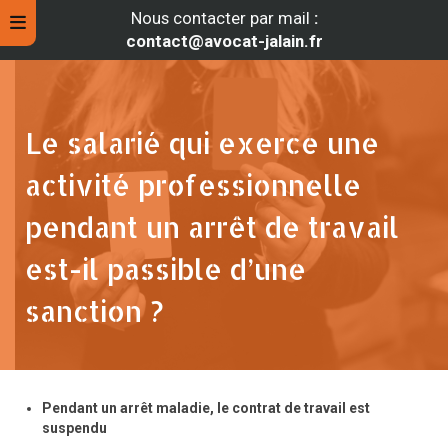
Nous contacter par mail
:
contact@avocat-jalain.fr
Le salarié qui exerce une
activité professionnelle
pendant un arrêt de travail
est-il passible d’une
sanction ?
rche
Pendant un arrêt maladie, le contrat de travail est
suspendu