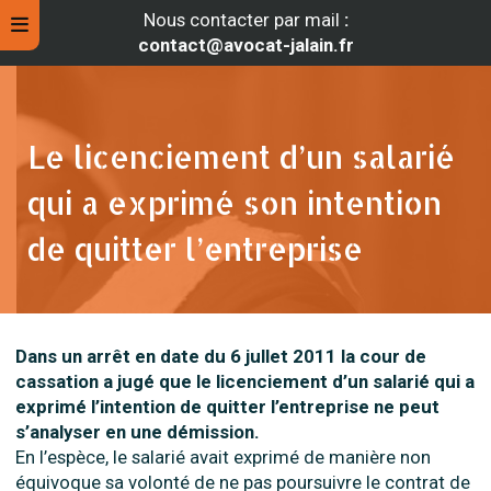
Nous contacter par mail
:
contact@avocat-jalain.fr
Le licenciement d’un salarié
qui a exprimé son intention
de quitter l’entreprise
Dans un arrêt en date du 6 jullet 2011 la cour de
rche
cassation a jugé que le licenciement d’un salarié qui a
exprimé l’intention de quitter l’entreprise ne peut
s’analyser en une démission.
En l’espèce, le salarié avait exprimé de manière non
équivoque sa volonté de ne pas poursuivre le contrat de