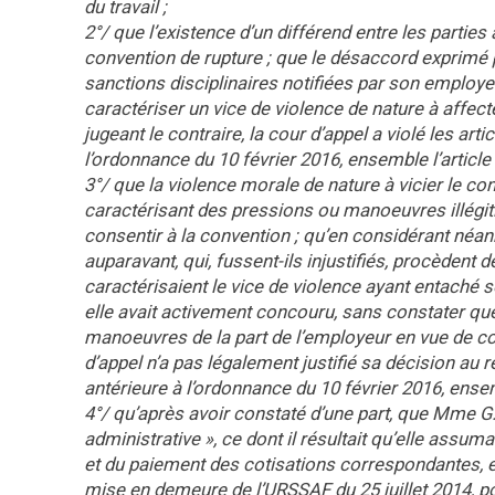
du travail ;
2°/ que l’existence d’un différend entre les parties 
convention de rupture ; que le désaccord exprimé pa
sanctions disciplinaires notifiées par son employeur
caractériser un vice de violence de nature à affecte
jugeant le contraire, la cour d’appel a violé les ar
l’ordonnance du 10 février 2016, ensemble l’article
3°/ que la violence morale de nature à vicier le 
caractérisant des pressions ou manoeuvres illégiti
consentir à la convention ; qu’en considérant néa
auparavant, qui, fussent-ils injustifiés, procèdent 
caractérisaient le vice de violence ayant entaché 
elle avait activement concouru, sans constater qu
manoeuvres de la part de l’employeur en vue de con
d’appel n’a pas légalement justifié sa décision au 
antérieure à l’ordonnance du 10 février 2016, ensemb
4°/ qu’après avoir constaté d’une part, que Mme 
administrative », ce dont il résultait qu’elle assu
et du paiement des cotisations correspondantes, et 
mise en demeure de l’URSSAF du 25 juillet 2014, p