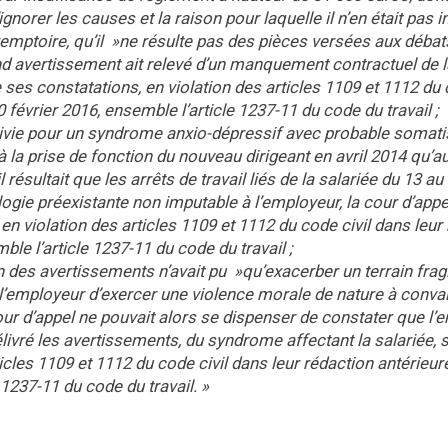
gnorer les causes et la raison pour laquelle il n’en était pas i
emptoire, qu’il »ne résulte pas des pièces versées aux débat
 avertissement ait relevé d’un manquement contractuel de l
 ses constatations, en violation des articles 1109 et 1112 du 
 février 2016, ensemble l’article 1237-11 du code du travail ;
suivie pour un syndrome anxio-dépressif avec probable somati
 à la prise de fonction du nouveau dirigeant en avril 2014 qu’a
l résultait que les arrêts de travail liés de la salariée du 13 au
logie préexistante non imputable à l’employeur, la cour d’appe
n violation des articles 1109 et 1112 du code civil dans leur
le l’article 1237-11 du code du travail ;
n des avertissements n’avait pu »qu’exacerber un terrain fragil
e l’employeur d’exercer une violence morale de nature à conva
cour d’appel ne pouvait alors se dispenser de constater que l
délivré les avertissements, du syndrome affectant la salariée, 
icles 1109 et 1112 du code civil dans leur rédaction antérieur
 1237-11 du code du travail. »