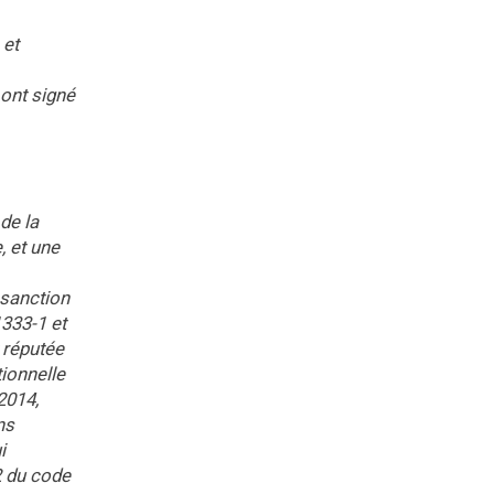
 et
 ont signé
 de la
, et une
 sanction
1333-1 et
t réputée
ionnelle
2014,
ns
i
-2 du code