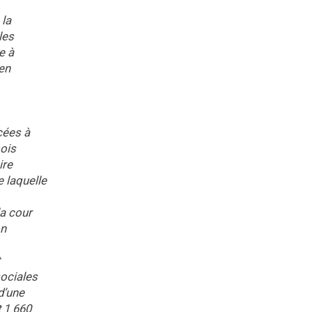
 la
les
e à
’en
cées à
mois
ire
e laquelle
la cour
on
sociales
d’une
t 1 660