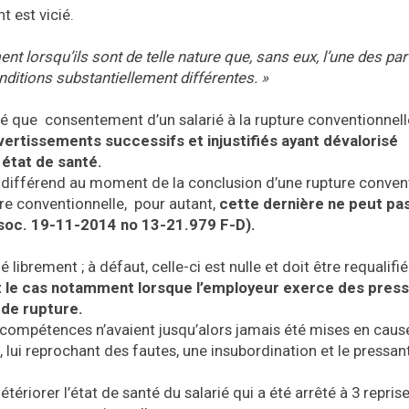
t est vicié.
:
ment lorsqu’ils sont de telle nature que, sans eux, l’une des par
nditions substantiellement différentes. »
gé que consentement d’un salarié à la rupture conventionnell
 avertissements successifs et injustifiés ayant dévalorisé
 état de santé.
d’un différend au moment de la conclusion d’une rupture conven
ure conventionnelle, pour autant,
cette dernière ne peut pa
. soc. 19-11-2014 no 13-21.979 F-D).
librement ; à défaut, celle-ci est nulle et doit être requalifi
t le cas notamment lorsque l’employeur exerce des press
 de rupture.
 compétences n’avaient jusqu’alors jamais été mises en cause
 lui reprochant des fautes, une insubordination et le pressan
tériorer l’état de santé du salarié qui a été arrêté à 3 repris