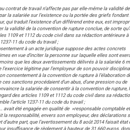
au contrat de travail n’affecte pas par elle-même la validité de
r la salariée sur l’existence ou la portée des griefs fondant 
, qui traduit l’existence d’un différend entre eux, est impropr
r la validité de la convention de rupture conclue, de sorte qu
ticles 1109 et 1112 du code civil dans sa rédaction antérieure à
 1237-11 du code du travail ;
consentement à un acte juridique suppose des actes concrets
mes en vue d’inciter la personne sur laquelle elles sont exer
nmoins que les deux avertissements délivrés à la salariée 6 
de l’exercice légitime par l’employeur de son pouvoir disciplina
son consentement à la convention de rupture à l’élaboration d
e ces sanctions procédaient d’un abus, d’une pression ou de
vaincre la salariée de consentir à la convention de rupture, 
regard des articles 1109 et 1112 du code civil dans sa rédacti
le l’article 1237-11 du code du travail ;
G… avait été engagée en qualité de »responsable comptable et
mait la responsabilité, envers son employeur, des déclarations 
d’autre part, que l’avertissement du 8 août 2014 faisait état 
our insuffisance de règlement à hauteur de 31 660 euros, don