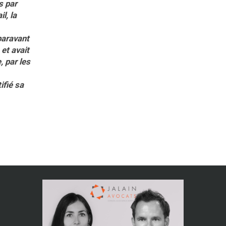
s par
l, la
uparavant
 et avait
, par les
ifié sa