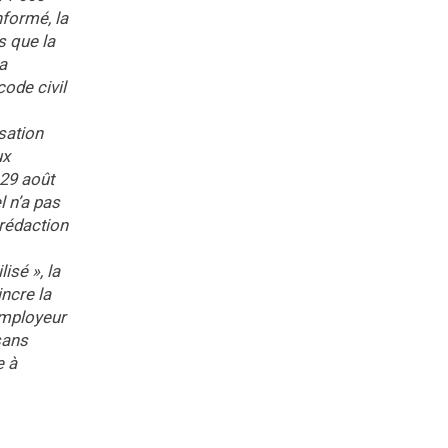
nformé, la
s que la
a
code civil
sation
ux
 29 août
l n’a pas
 rédaction
isé », la
incre la
’employeur
sans
e à