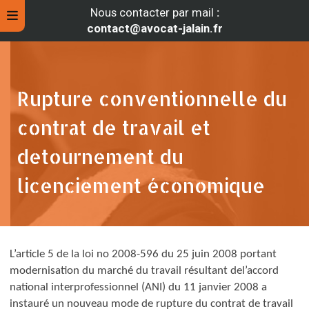
Nous contacter par mail
:
contact@avocat-jalain.fr
Rupture conventionnelle du
contrat de travail et
detournement du
licenciement économique
rche
L’article 5 de la loi n
o
2008-596 du 25 juin 2008 portant
modernisation du marché du travail résultant de
l’accord
national interprofessionnel (ANI) du 11 janvier 2008 a
instauré un nouveau mode de rupture du contrat de travail