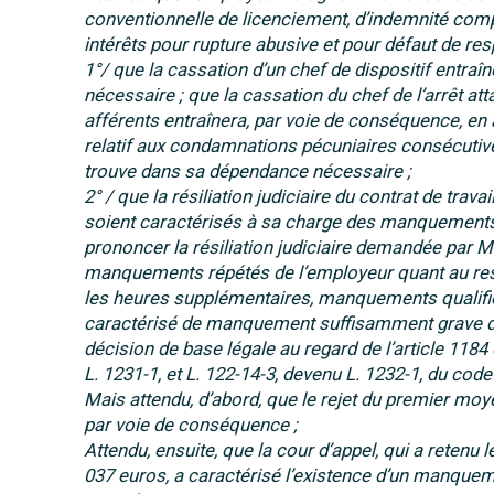
conventionnelle de licenciement, d’indemnité com
intérêts pour rupture abusive et pour défaut de res
1°/ que la cassation d’un chef de dispositif entraî
nécessaire ; que la cassation du chef de l’arrêt a
afférents entraînera, par voie de conséquence, en ap
relatif aux condamnations pécuniaires consécutives 
trouve dans sa dépendance nécessaire ;
2° / que la résiliation judiciaire du contrat de tra
soient caractérisés à sa charge des manquements s
prononcer la résiliation judiciaire demandée par M.
manquements répétés de l’employeur quant au respe
les heures supplémentaires, manquements qualifiés 
caractérisé de manquement suffisamment grave de l
décision de base légale au regard de l’article 1184 
L. 1231-1, et L. 122-14-3, devenu L. 1232-1, du code 
Mais attendu, d’abord, que le rejet du premier moy
par voie de conséquence ;
Attendu, ensuite, que la cour d’appel, qui a reten
037 euros, a caractérisé l’existence d’un manquem