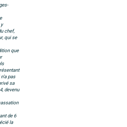
ges-
e
 y
du chef,
r, qui se
dition que
r
ls
résentant
 n’a pas
rivé sa
-4, devenu
cassation
ant de 6
écié la