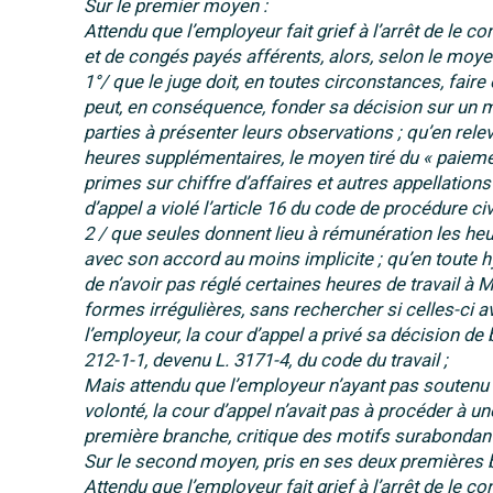
Sur le premier moyen :
Attendu que l’employeur fait grief à l’arrêt de le
et de congés payés afférents, alors, selon le moye
1°/ que le juge doit, en toutes circonstances, faire
peut, en conséquence, fonder sa décision sur un moy
parties à présenter leurs observations ; qu’en rele
heures supplémentaires, le moyen tiré du « paiemen
primes sur chiffre d’affaires et autres appellations »
d’appel a violé l’article 16 du code de procédure civi
2 / que seules donnent lieu à rémunération les h
avec son accord au moins implicite ; qu’en toute h
de n’avoir pas réglé certaines heures de travail à
formes irrégulières, sans rechercher si celles-ci a
l’employeur, la cour d’appel a privé sa décision de 
212-1-1, devenu L. 3171-4, du code du travail ;
Mais attendu que l’employeur n’ayant pas soutenu
volonté, la cour d’appel n’avait pas à procéder à u
première branche, critique des motifs surabondants
Sur le second moyen, pris en ses deux premières 
Attendu que l’employeur fait grief à l’arrêt de le