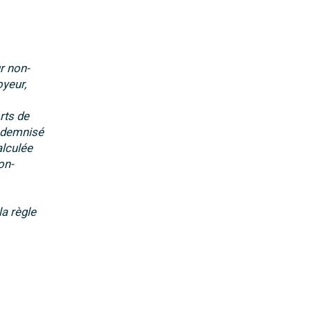
r non-
oyeur,
orts de
indemnisé
alculée
on-
la règle