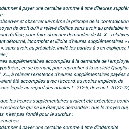
 condamner à payer une certaine somme à titre d’heures suppl
n :
 observer et observer lui-même le principe de la contradiction ;
en de droit qu’il a relevé d’office sans avoir au préalable inv
vant d’office, pour faire droit aux demandes de M. X… relative
t détourné, incomplet et illicite d’heures supplémentaires » 
, sans avoir, au préalable, invité les parties à s’en expliquer, 
le ;
eures supplémentaires accomplies à la demande de l’employeu
ypothèse, en se bornant, pour reprocher à la société Quaglia
 M. X…, à relever l’existence d’heures supplémentaires payées
vaient été accomplies avec l’accord, au moins implicite, de
base légale au regard des articles L. 212-5, devenu L. 3121-22, 
 que les heures supplémentaires avaient été exécutées contr
ne recherche qui ne lui était pas demandée ; que le moyen qui,
, n’est pas fondé pour le surplus ;
branches :
 condamner à payer une certaine somme à titre d’indemnité