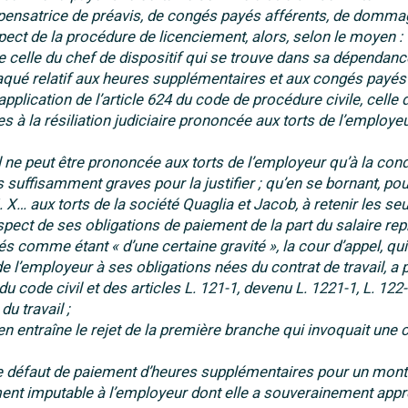
pensatrice de préavis, de congés payés afférents, de domma
pect de la procédure de licenciement, alors, selon le moyen :
ne celle du chef de dispositif qui se trouve dans sa dépendanc
ttaqué relatif aux heures supplémentaires et aux congés payés
plication de l’article 624 du code de procédure civile, celle 
à la résiliation judiciaire prononcée aux torts de l’employeu
vail ne peut être prononcée aux torts de l’employeur qu’à la con
uffisamment graves pour la justifier ; qu’en se bornant, pou
 X… aux torts de la société Quaglia et Jacob, à retenir les seu
ct de ses obligations de paiement de la part du salaire rep
comme étant « d’une certaine gravité », la cour d’appel, qui
’employeur à ses obligations nées du contrat de travail, a p
du code civil et des articles L. 121-1, devenu L. 1221-1, L. 122
du travail ;
en entraîne le rejet de la première branche qui invoquait une 
u le défaut de paiement d’heures supplémentaires pour un mont
ent imputable à l’employeur dont elle a souverainement appr