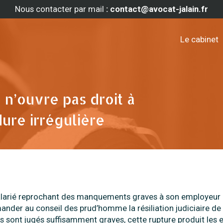
Nous contacter par mail
: contact@avocat-jalain.fr
Le cabinet
e n’ouvre pas droit à
ure irrégulière
n salarié reprochant des manquements graves à son employeur
ander au conseil des prud’homme la résiliation judiciaire de
s sont jugés suffisamment graves, cette rupture produit les 