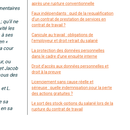
après une rupture conventionnelle
émentaires
Faux indépendants : quid de la requalification
d’un contrat de prestation de services en
 qu’il ne
contrat de travail ?
ité les
s à ses
Canicule au travail : obligations de
l’employeur et droit retrait du salarié
en «
la cour
La protection des données personnelles
dans le cadre d’une enquête interne
r, ou
Droit d’accès aux données personnelles et
 et Jacob
droit à la preuve
 sous des
Licenciement sans cause réelle et
et L.
sérieuse : quelle indemnisation pour la perte
des actions gratuites ?
e sa
Le sort des stock-options du salarié lors de la
 en sa
rupture du contrat de travail