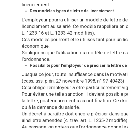
licenciement.
Des modèles types de lettre de licenciement
L’employeur pourra utiliser un modèle de lettre de l
licenciement au salarié. Ce modèle rappellera en out
L. 1233-16 et L. 1233-42 modifiés).
Ces modèles pourront être utilisés tant pour un l
économique.
Soulignons que l’utilisation du modèle de lettre es
l’ordonnance.
Possibilité pour l’employeur de préciser la lettre d
Jusquà ce jour, toute insuffisance dans la motivat
(cass. ass. plén. 27 novembre 1998, n° 97-40423)
Ceci oblige l’employeur à être particulièrement vig
Pour éviter une telle sanction, il devient possible
la lettre, postérieurement à sa notification. Ce dr
ou à la demande du salarié.
Un décret à paraître doit encore préciser dans que
ainsi être amendée (c. trav. art. L. 1235-2 modifié)
Au passage, on notera que l’ordonnance donne le dr