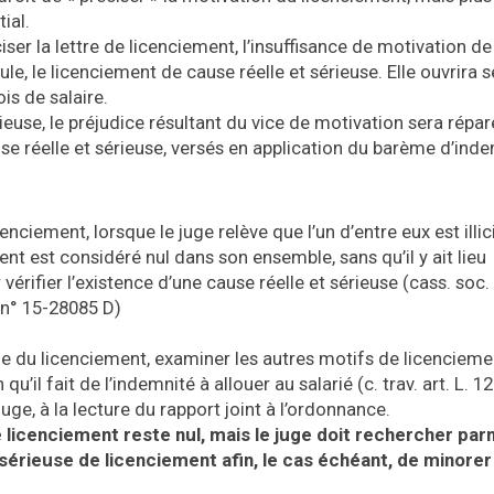
ial.
er la lettre de licenciement, l’insuffisance de motivation de 
ule, le licenciement de cause réelle et sérieuse. Elle ouvrira
is de salaire.
ieuse, le préjudice résultant du vice de motivation sera répar
e réelle et sérieuse, versés en application du barème d’ind
nciement, lorsque le juge relève que l’un d’entre eux est illic
ent est considéré nul dans son ensemble, sans qu’il y ait lieu
érifier l’existence d’une cause réelle et sérieuse (cass. soc. 
, n° 15-28085 D)
ue du licenciement, examiner les autres motifs de licencieme
u’il fait de l’indemnité à allouer au salarié (c. trav. art. L. 1
juge, à la lecture du rapport joint à l’ordonnance.
le licenciement reste nul, mais le juge doit rechercher par
 sérieuse de licenciement afin, le cas échéant, de minorer