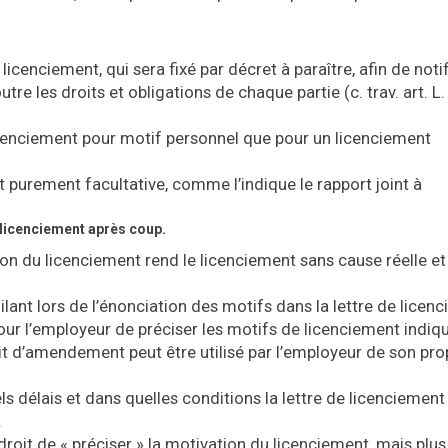
icenciement, qui sera fixé par décret à paraître, afin de notif
re les droits et obligations de chaque partie (c. trav. art. L.
icenciement pour motif personnel que pour un licenciement
t purement facultative, comme l’indique le rapport joint à
e licenciement après coup.
ion du licenciement rend le licenciement sans cause réelle et
ilant lors de l’énonciation des motifs dans la lettre de licen
 pour l’employeur de préciser les motifs de licenciement indi
oit d’amendement peut être utilisé par l’employeur de son pro
ls délais et dans quelles conditions la lettre de licenciement
.
oit de « préciser » la motivation du licenciement, mais plus 