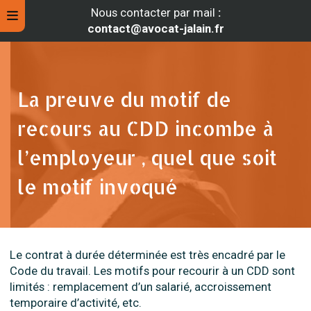
Nous contacter par mail
:
contact@avocat-jalain.fr
La preuve du motif de
recours au CDD incombe à
l’employeur , quel que soit
le motif invoqué
rche
Le contrat à durée déterminée est très encadré par le
Code du travail. Les motifs pour recourir à un CDD sont
limités : remplacement d’un salarié, accroissement
temporaire d’activité, etc.