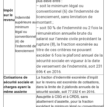
plus élevé entre :
– soit le minimum légal ou
Impôt
conventionnel (6) de l’indemnité de
sur le
licenciement, sans limitation de
Indemnité
revenu
supérieure au
montant ;
minimum
– soit 50 % de l’indemnité ou 2 fois la
légal ou
rémunération annuelle brute du
conventionnel
salarié sur l’année civile précédant la
(6) de
rupture (8), la fraction exonérée au
l’indemnité de
titre de ces critères ne pouvant
licenciement
excéder 6 fois le plafond annuel de la
sécurité sociale en vigueur à la date
de versement de l’indemnité, soit 231
696 € en 2016.
Cotisations de
La fraction d’indemnité exonérée d’impôt
sécurité sociale et
sur le revenu est exonérée de cotisations,
charges ayant la
dans la limite de 2 plafonds annuels de la
même assiette
sécurité sociale, soit 77 232 € en 2016.
Assujettie à CSG et à CRDS, sans
abattement d’assiette, pour la fraction
excédant le minimum légal ou conventionnel