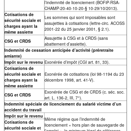
l’indemnité de licenciement (BOFiP-RSA-
CHAMP-20-40-10-20-§ 10-29/10/2013).
Cotisations de
Les sommes qui sont imposables sont
sécurité sociale et
assujetties à cotisations (lettre-circ. ACOSS
charges ayant la
2001-22 du 25 janvier 2001, § 2.1).
même assiette
Assujettie à CSG et à CRDS (sans
CSG et CRDS
abattement d’assiette).
Indemnité de cessation anticipée d’activité (préretraite
amiante)
Impôt sur le revenu
Exonérée d’impôt (CGI art. 81, 33).
Cotisations de
sécurité sociale et
Exonérée de cotisations (loi 98-1194 du 23
charges ayant la
décembre 1998, art. 41-V).
même assiette
Exonérée de CSG et de CRDS (c. séc. soc.
CSG et CRDS
art. L. 136-2, III, 7°).
Indemnité spéciale de licenciement du salarié victime d’un
accident du travail
Impôt sur le revenu
Même régime que l’indemnité de
Cotisations de
licenciement « hors plan de sauvegarde de
sécurité sociale et
l’emploi », le minimum légal de référence