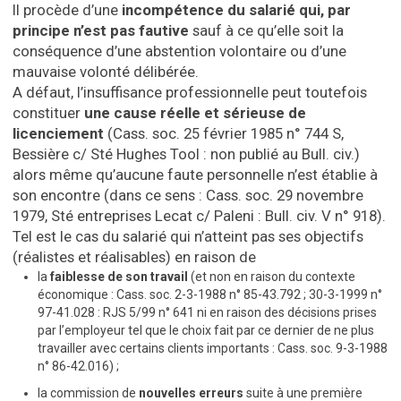
Il procède d’une
incompétence du salarié qui, par
principe n’est pas fautive
sauf à ce qu’elle soit la
conséquence d’une abstention volontaire ou d’une
mauvaise volonté délibérée.
A défaut, l’insuffisance professionnelle peut toutefois
constituer
une cause réelle et sérieuse de
licenciement
(Cass. soc. 25 février 1985 n° 744 S,
Bessière c/ Sté Hughes Tool : non publié au Bull. civ.)
alors même qu’aucune faute personnelle n’est établie à
son encontre (dans ce sens : Cass. soc. 29 novembre
1979, Sté entreprises Lecat c/ Paleni : Bull. civ. V n° 918).
Tel est le cas du salarié qui n’atteint pas ses objectifs
(réalistes et réalisables) en raison de
la
faiblesse de son travail
(et non en raison du contexte
économique : Cass. soc. 2-3-1988 n° 85-43.792 ; 30-3-1999 n°
97-41.028 : RJS 5/99 n° 641 ni en raison des décisions prises
par l’employeur tel que le choix fait par ce dernier de ne plus
travailler avec certains clients importants : Cass. soc. 9-3-1988
n° 86-42.016) ;
la commission de
nouvelles erreurs
suite à une première