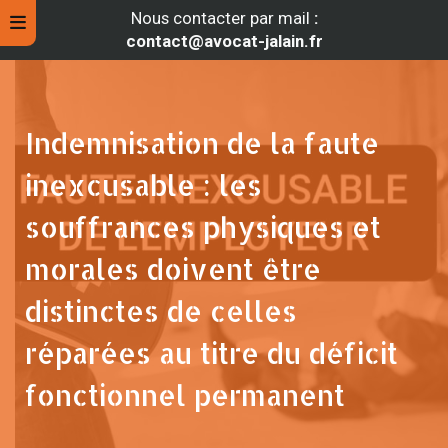
Nous contacter par mail
:
contact@avocat-jalain.fr
Indemnisation de la faute
inexcusable : les
souffrances physiques et
morales doivent être
distinctes de celles
rche
réparées au titre du déficit
fonctionnel permanent