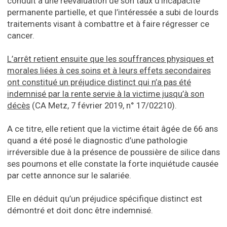
conduit à une réévaluation de son taux d’incapacité
permanente partielle, et que l’intéressée a subi de lourds
traitements visant à combattre et à faire régresser ce
cancer.
L’arrêt retient ensuite que les souffrances physiques et
morales liées à ces soins et à leurs effets secondaires
ont constitué un préjudice distinct qui n’a pas été
indemnisé par la rente servie à la victime jusqu’à son
décès
(CA Metz, 7 février 2019, n° 17/02210).
A ce titre, elle retient que la victime était âgée de 66 ans
quand a été posé le diagnostic d’une pathologie
irréversible due à la présence de poussière de silice dans
ses poumons et elle constate la forte inquiétude causée
par cette annonce sur le salariée.
Elle en déduit qu’un préjudice spécifique distinct est
démontré et doit donc être indemnisé.