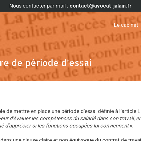
Nous contacter par mail
: contact@avocat-jalain.fr
Le cabinet
ure de période d’essai
ble de mettre en place une période d’essai définie à l’article 
eur d’évaluer les compétences du salarié dans son travail, e
rié d’apprécier si les fonctions occupées lui conviennent
».
 dans une clause claire et non équivoque du contrat de travai