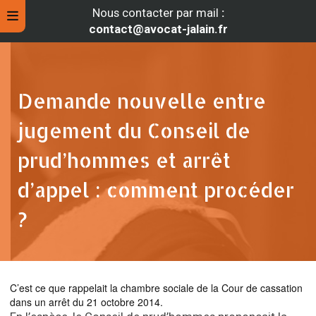
Nous contacter par mail
:
contact@avocat-jalain.fr
Demande nouvelle entre
jugement du Conseil de
prud’hommes et arrêt
d’appel : comment procéder
?
rche
C’est ce que rappelait la chambre sociale de la Cour de cassation
dans un arrêt du 21 octobre 2014.