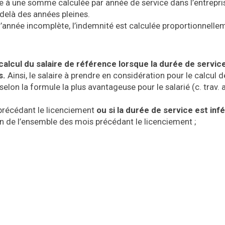
re à une somme calculée par année de service dans l’entrepri
delà des années pleines.
’année incomplète, l’indemnité est calculée proportionnelle
calcul du salaire de référence lorsque la durée de servic
s.
Ainsi, le salaire à prendre en considération pour le calcul d
elon la formule la plus avantageuse pour le salarié (c. trav.
a
précédant le licenciement
ou si la durée de service est inf
n de l’ensemble des mois précédant le licenciement ;