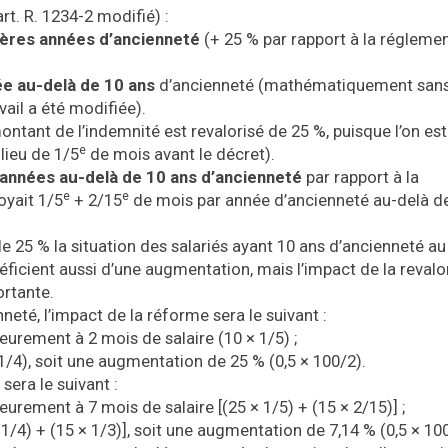
art. R. 1234-2
modifié) :
ères années d’ancienneté
(+ 25 % par rapport à la régleme
e au-delà de 10 ans
d’ancienneté (mathématiquement san
ail a été modifiée).
montant de l’indemnité est revalorisé de 25 %, puisque l’on es
e
lieu de 1/5
de mois avant le décret).
années au-delà de 10 ans d’ancienneté
par rapport à la
e
e
oyait 1/5
+ 2/15
de mois par année d’ancienneté au-delà de
e 25 % la situation des salariés ayant 10 ans d’ancienneté au 
éficient aussi d’une augmentation, mais l’impact de la revalo
ortante.
nneté, l’impact de la réforme sera le suivant :
ieurement à 2 mois de salaire (10 × 1/5) ;
 1/4), soit une augmentation de 25 % (0,5 × 100/2).
sera le suivant :
eurement à 7 mois de salaire [(25 × 1/5) + (15 × 2/15)] ;
 1/4) + (15 × 1/3)], soit une augmentation de 7,14 % (0,5 × 10