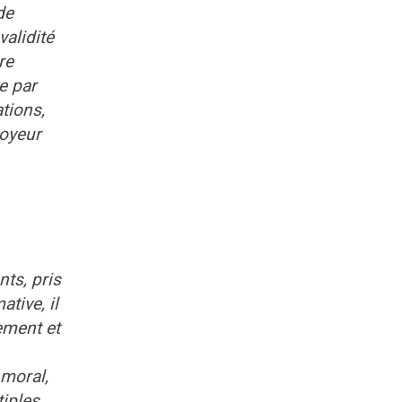
de
validité
re
e par
ations,
loyeur
nts, pris
tive, il
ement et
moral,
tiples