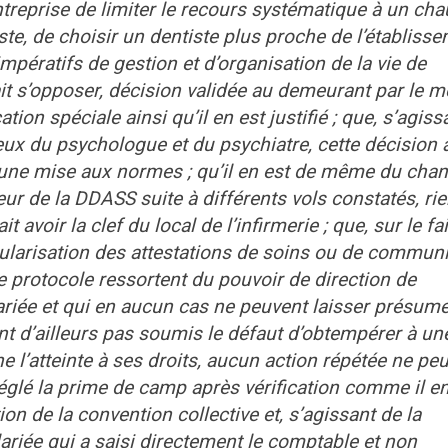
ntreprise de limiter le recours systématique à un cha
e, de choisir un dentiste plus proche de l’établisse
pératifs de gestion et d’organisation de la vie de
ait s’opposer, décision validée au demeurant par le 
on spéciale ainsi qu’il en est justifié ; que, s’agiss
ux du psychologue et du psychiatre, cette décision 
r une mise aux normes ; qu’il en est de même du ch
teur de la DDASS suite à différents vols constatés, ri
 avoir la clef du local de l’infirmerie ; que, sur le fai
gularisation des attestations de soins ou de commun
de protocole ressortent du pouvoir de direction de
ariée et qui en aucun cas ne peuvent laisser présum
t d’ailleurs pas soumis le défaut d’obtempérer à un
e l’atteinte à ses droits, aucun action répétée ne peu
réglé la prime de camp après vérification comme il en
on de la convention collective et, s’agissant de la
alariée qui a saisi directement le comptable et non