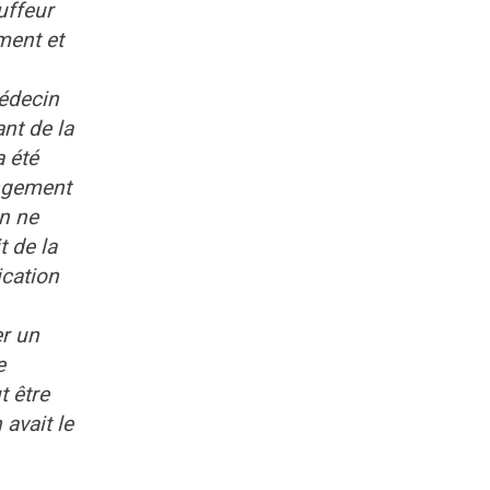
uffeur
ment et
médecin
ant de la
a été
angement
en ne
t de la
ication
er un
e
t être
 avait le