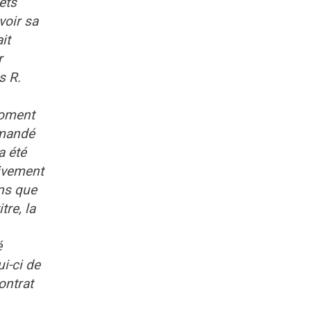
êts
voir sa
it
r
s R.
moment
emandé
a été
tivement
ins que
tre, la
é
ui-ci de
ontrat