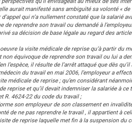
perspectives qu’il envisageait au mieux de ses intér
’elle aurait manifesté sans ambiguïté sa volonté « de 
r d’appel qui n’a nullement constaté que la salarié ava
ue de reprendre son travail ou demandé à l’employeu
privé sa décision de base légale au regard des article
 oeuvre la visite médicale de reprise qu’à partir du 
 et non équivoque de reprendre son travail ou lui a d
en l’espèce, il résulte de l’arrêt attaqué que dès qu’il 
 médecin du travail en mai 2006, l’employeur a effec
visite médicale de reprise ; qu’en considérant néanmo
de reprise et qu’il devait indemniser la salariée à ce ti
et R. 4624-22 du code du travail ;
nforme son employeur de son classement en invalidit
é de ne pas reprendre le travail , il appartient à cel
visite de reprise laquelle met fin à la suspension du c