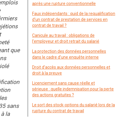
 emplois
après une rupture conventionnelle
e
Faux indépendants : quid de la requalification
irmiers
d’un contrat de prestation de services en
jétions
contrat de travail ?
t
Canicule au travail : obligations de
neté
l’employeur et droit retrait du salarié
geant que
La protection des données personnelles
ans
dans le cadre d’une enquête interne
iolé
Droit d’accès aux données personnelles et
droit à la preuve
fication
Licenciement sans cause réelle et
ntion
sérieuse : quelle indemnisation pour la perte
des actions gratuites ?
les
735 sans
Le sort des stock-options du salarié lors de la
rupture du contrat de travail
 à la