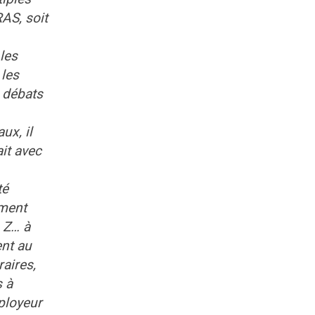
RAS, soit
les
 les
x débats
ux, il
it avec
té
ement
 Z… à
ent au
raires,
s à
mployeur