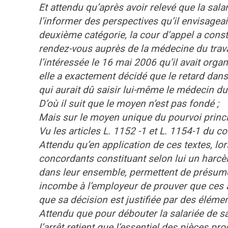
Et attendu qu’après avoir relevé que la sal
l’informer des perspectives qu’il envisageai
deuxième catégorie, la cour d’appel a constat
rendez-vous auprès de la médecine du travai
l’intéressée le 16 mai 2006 qu’il avait organi
elle a exactement décidé que le retard dans 
qui aurait dû saisir lui-même le médecin du t
D’où il suit que le moyen n’est pas fondé ;
Mais sur le moyen unique du pourvoi princip
Vu les articles L. 1152 -1 et L. 1154-1 du cod
Attendu qu’en application de ces textes, lorsq
concordants constituant selon lui un harcèl
dans leur ensemble, permettent de présumer 
incombe à l’employeur de prouver que ces a
que sa décision est justifiée par des élémen
Attendu que pour débouter la salariée de
l’arrêt retient que l’essentiel des pièces p