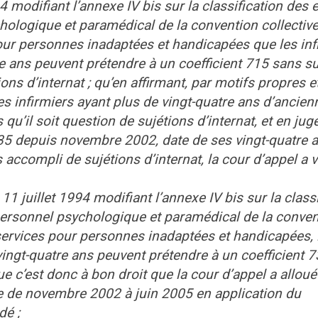
94 modifiant l’annexe IV bis sur la classification des
chologique et paramédical de la convention collectiv
our personnes inadaptées et handicapées que les inf
e ans peuvent prétendre à un coefficient 715 sans su
ions d’internat ; qu’en affirmant, par motifs propres e
es infirmiers ayant plus de vingt-quatre ans d’ancien
qu’il soit question de sujétions d’internat, et en ju
35 depuis novembre 2002, date de ses vingt-quatre 
 accompli de sujétions d’internat, la cour d’appel a v
1 juillet 1994 modifiant l’annexe IV bis sur la classi
 personnel psychologique et paramédical de la conve
 services pour personnes inadaptées et handicapées, 
vingt-quatre ans peuvent prétendre à un coefficient 
ue c’est donc à bon droit que la cour d’appel a alloué
ode de novembre 2002 à juin 2005 en application du
dé ;