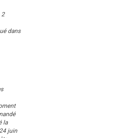
 2
qué dans
es
moment
emandé
 la
24 juin