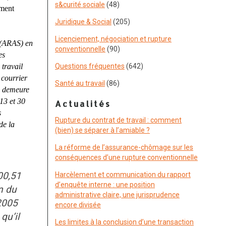
s&curité sociale
(48)
ement
Juridique & Social
(205)
Licenciement, négociation et rupture
 (ARAS) en
conventionnelle
(90)
es
 travail
Questions fréquentes
(642)
 courrier
Santé au travail
(86)
en demeure
 13 et 30
Actualités
s
Rupture du contrat de travail : comment
de la
(bien) se séparer à l’amiable ?
La réforme de l’assurance-chômage sur les
conséquences d’une rupture conventionnelle
00,51
Harcèlement et communication du rapport
d’enquête interne : une position
n du
administrative claire, une jurisprudence
 2005
encore divisée
qu’il
Les limites à la conclusion d’une transaction