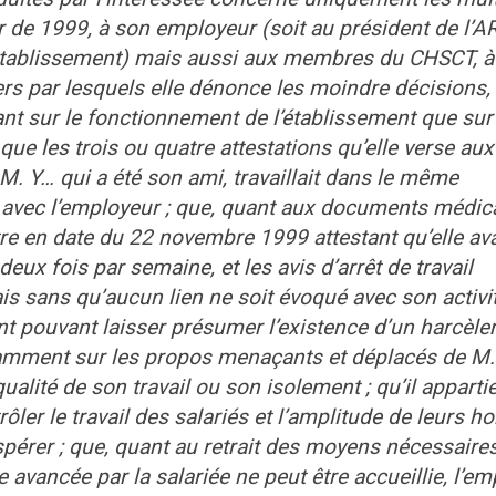
tir de 1999, à son employeur (soit au président de l’A
 l’établissement) mais aussi aux membres du CHSCT, à
iers par lesquels elle dénonce les moindre décisions, 
nt sur le fonctionnement de l’établissement que sur
que les trois ou quatre attestations qu’elle verse au
M. Y… qui a été son ami, travaillait dans le même
t avec l’employeur ; que, quant aux documents médica
re en date du 22 novembre 1999 attestant qu’elle ava
ux fois par semaine, et les avis d’arrêt de travail
is sans qu’aucun lien ne soit évoqué avec son activi
ent pouvant laisser présumer l’existence d’un harcèl
otamment sur les propos menaçants et déplacés de M.
qualité de son travail ou son isolement ; qu’il apparti
ler le travail des salariés et l’amplitude de leurs ho
pérer ; que, quant au retrait des moyens nécessaire
se avancée par la salariée ne peut être accueillie, l’e