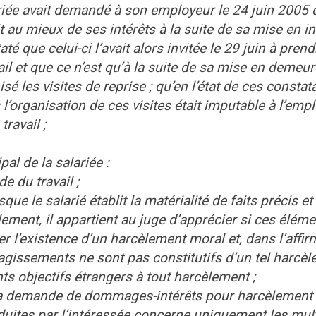
ariée avait demandé à son employeur le 24 juin 2005 
t au mieux de ses intérêts à la suite de sa mise en in
é que celui-ci l’avait alors invitée le 29 juin à prend
l et que ce n’est qu’à la suite de sa mise en demeur
sé les visites de reprise ; qu’en l’état de ces constat
l’organisation de ces visites était imputable à l’emp
ravail ;
al de la salariée :
e du travail ;
ue le salarié établit la matérialité de faits précis et
ement, il appartient au juge d’apprécier si ces éléme
l’existence d’un harcèlement moral et, dans l’affirma
gissements ne sont pas constitutifs d’un tel harcèl
ts objectifs étrangers à tout harcèlement ;
 sa demande de dommages-intérêts pour harcèlement 
roduites par l’intéressée concerne uniquement les mul