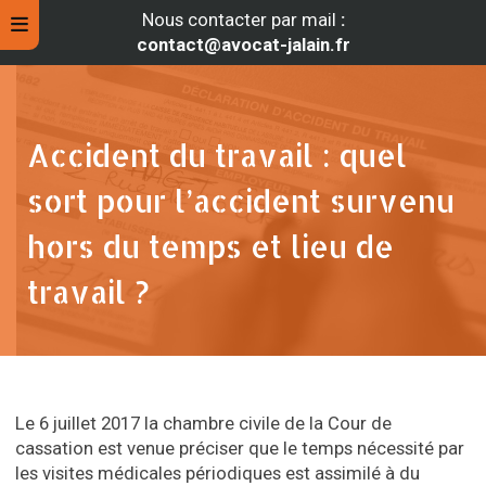
Nous contacter par mail
:
contact@avocat-jalain.fr
Accident du travail : quel
sort pour l’accident survenu
hors du temps et lieu de
travail ?
rche
Le 6 juillet 2017 la chambre civile de la Cour de
cassation est venue préciser que le temps nécessité par
les visites médicales périodiques est assimilé à du