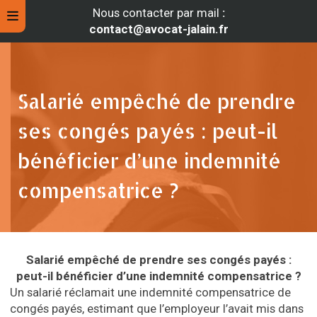
Nous contacter par mail
:
contact@avocat-jalain.fr
Salarié empêché de prendre
ses congés payés : peut-il
bénéficier d’une indemnité
compensatrice ?
rche
Salarié empêché de prendre ses congés payés :
peut-il bénéficier d’une indemnité compensatrice ?
Un salarié réclamait une indemnité compensatrice de
congés payés, estimant que l’employeur l’avait mis dans