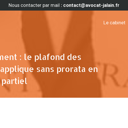
Nous contacter par mail
: contact@avocat-jalain.fr
Le cabinet
ment : le plafond des
’applique sans prorata en
 partiel