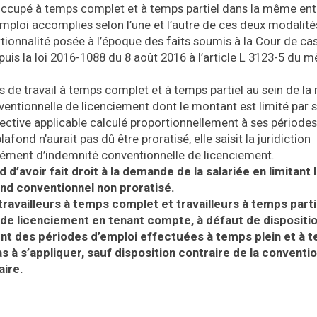
 occupé à temps complet et à temps partiel dans la même ent
mploi accomplies selon l’une et l’autre de ces deux modalité
rtionnalité posée à l’époque des faits soumis à la Cour de ca
epuis la loi 2016-1088 du 8 août 2016 à l’article L 3123-5 du 
es de travail à temps complet et à temps partiel au sein de l
ventionnelle de licenciement dont le montant est limité par 
ective applicable calculé proportionnellement à ses période
fond n’aurait pas dû être proratisé, elle saisit la juridiction
lément d’indemnité conventionnelle de licenciement.
d’avoir fait droit à la demande de la salariée en limitant 
ond conventionnel non proratisé.
e travailleurs à temps complet et travailleurs à temps parti
 de licenciement en tenant compte, à défaut de dispositi
ent des périodes d’emploi effectuées à temps plein et à 
as à s’appliquer, sauf disposition contraire de la conventi
aire.