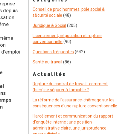
reprise
Conseil de prud'hommes, pôle social &
s depuis
s&curité sociale
(48)
ssation
même
Juridique & Social
(205)
Licenciement, négociation et rupture
a même
conventionnelle
(90)
son
s d’emploi
Questions fréquentes
(642)
Santé au travail
(86)
le
Actualités
Rupture du contrat de travail : comment
el
(bien) se séparer à l’amiable ?
ons
temps
La réforme de l’assurance-chômage sur les
conséquences d’une rupture conventionnelle
on
Harcèlement et communication du rapport
d’enquête interne : une position
administrative claire, une jurisprudence