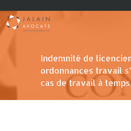
Indemnité de licencie
ordonnances travail s
cas de travail à temps